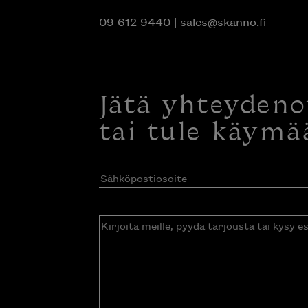
09 612 9440
|
sales@skanno.fi
Jätä yhteyden
tai tule käymä
Sähköpostiosoite
(Pakollinen)
Kirjoita
meille,
pyydä
tarjousta
tai
kysy