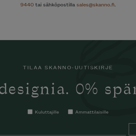
9440
tai sähköpostilla
sales@skanno.fi
.
TILAA SKANNO-UUTISKIRJE
designia. 0% sp
Kuluttajille
Ammattilaisille