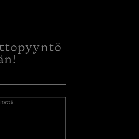
ottopyyntö
än!