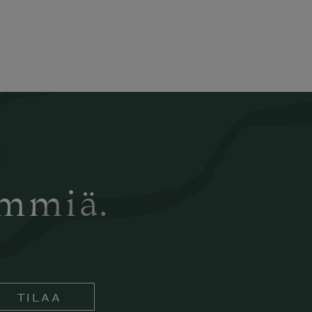
ämmiä.
TILAA