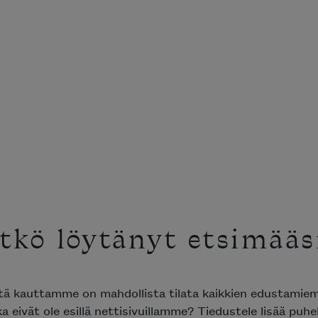
tkö löytänyt etsimääs
ttä kauttamme on mahdollista tilata kaikkien edustami
ka eivät ole esillä nettisivuillamme? Tiedustele lisää puh