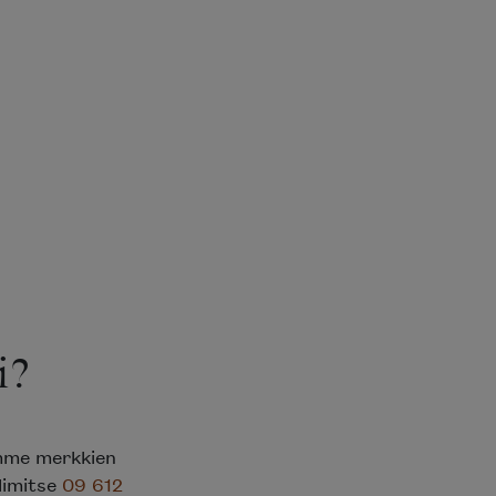
i?
emme merkkien
elimitse
09 612