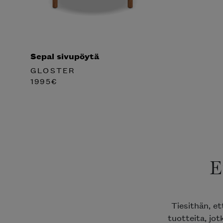
Sepal sivupöytä
GLOSTER
1995
€
E
Tiesithän, e
tuotteita, jot