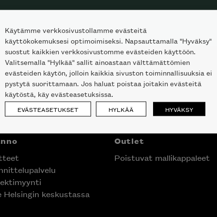
Käytämme verkkosivustollamme evästeitä
käyttökokemuksesi optimoimiseksi. Napsauttamalla "Hyväksy"
suostut kaikkien verkkosivustomme evästeiden käyttöön.
Valitsemalla "Hylkää" sallit ainoastaan välttämättömien
evästeiden käytön, jolloin kaikkia sivuston toiminnallisuuksia ei
pystytä suorittamaan. Jos haluat poistaa joitakin evästeitä
käytöstä, käy evästeasetuksissa.
EVÄSTEASETUKSET
HYLKÄÄ
HYVÄKSY
anno
Outlet
tteet
Poistuvat mallikappaleet
nittelupalvelu
ektimyynti
e Helsingin keskustassa