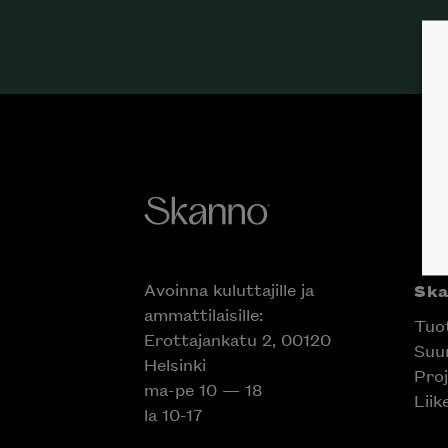
Avoinna kuluttajille ja
Sk
ammattilaisille:
Tuo
Erottajankatu 2, 00120
Suun
Helsinki
Proj
ma-pe 10 — 18
Liik
la 10-17