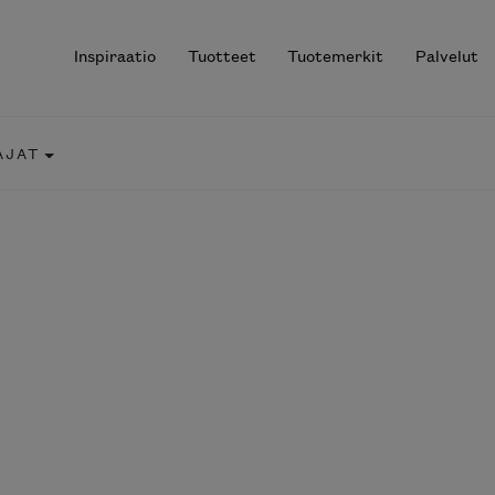
Inspiraatio
Tuotteet
Tuotemerkit
Palvelut
AJAT
r results.