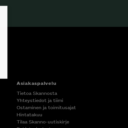
Asiakaspalvelu
Tietoa Skannosta
Yhteystiedot ja tiimi
Ostaminen ja toimitusajat
Hintatakuu
Tilaa Skanno-uutiskirje