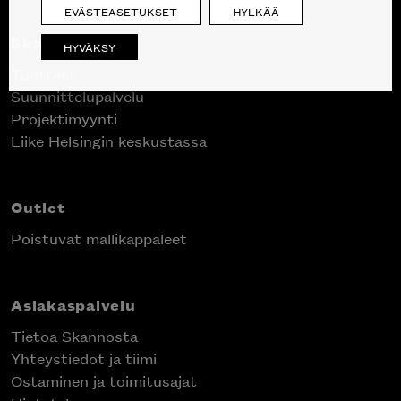
EVÄSTEASETUKSET
HYLKÄÄ
Skanno
HYVÄKSY
Tuotteet
Suunnittelupalvelu
Projektimyynti
Liike Helsingin keskustassa
Outlet
Poistuvat mallikappaleet
Asiakaspalvelu
Tietoa Skannosta
Yhteystiedot ja tiimi
Ostaminen ja toimitusajat