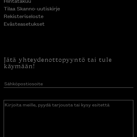
Hintatakuu
Tilaa Skanno-uutiskirje
Rekisteriseloste
Evästeasetukset
Jätä yhteydenottopyyntö tai tule
käymään!
Sähköpostiosoite
(Pakollinen)
Kirjoita
meille,
pyydä
tarjousta
tai