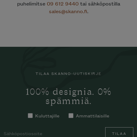
puhelimitse
09 612 9440
tai sähköpostilla
sales@skanno.fi
.
TILAA SKANNO-UUTISKIRJE
100% designia. 0%
spämmiä.
Kuluttajille
Ammattilaisille
TILAA