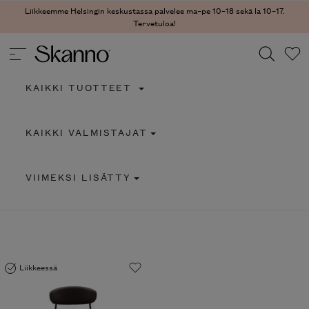
Liikkeemme Helsingin keskustassa palvelee ma–pe 10–18 sekä la 10–17.
Tervetuloa!
KAIKKI TUOTTEET
Haku
KAIKKI VALMISTAJAT
Type 2 or more characters for results.
VIIMEKSI LISÄTTY
Liikkeessä