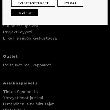
EVÄSTEASETUKSET
HYLKÄÄ
Skanno
HYVÄKSY
Tuotteet
Suunnittelupalvelu
Projektimyynti
Liike Helsingin keskustassa
Outlet
Poistuvat mallikappaleet
Asiakaspalvelu
Tietoa Skannosta
Yhteystiedot ja tiimi
Ostaminen ja toimitusajat
Hintatakuu