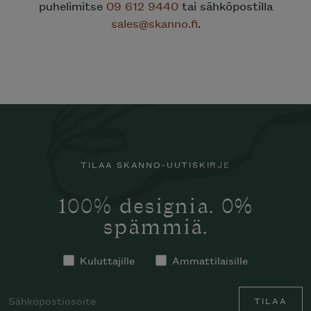
puhelimitse
09 612 9440
tai sähköpostilla
sales@skanno.fi
.
TILAA SKANNO-UUTISKIRJE
100% designia. 0%
spämmiä.
Kuluttajille
Ammattilaisille
TILAA