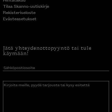
Tilaa Skanno-uutiskirje
Rekisteriseloste
Evästeasetukset
Jätä yhteydenottopyyntö tai tule
käymään!
Sähköpostiosoite
(Pakollinen)
Kirjoita
meille,
pyydä
tarjousta
tai