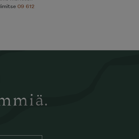
elimitse
09 612
ämmiä.