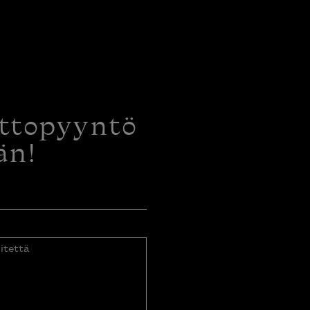
ottopyyntö
än!