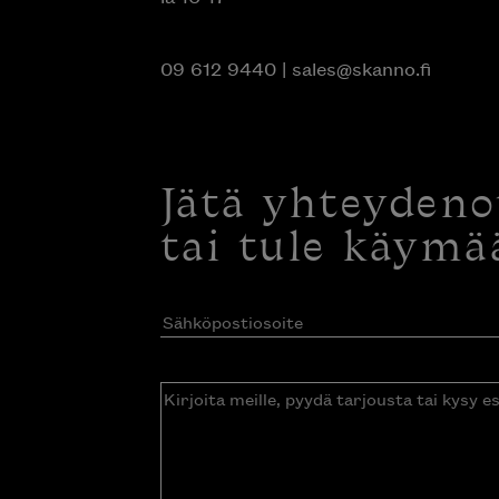
09 612 9440
|
sales@skanno.fi
Jätä yhteyden
tai tule käymä
Sähköpostiosoite
(Pakollinen)
Kirjoita
meille,
pyydä
tarjousta