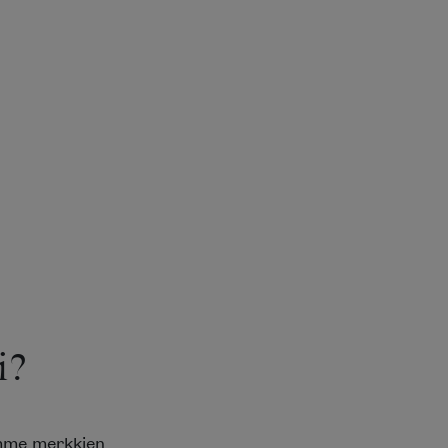
i?
emme merkkien