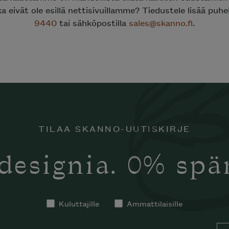
ka eivät ole esillä nettisivuillamme? Tiedustele lisää puh
9440
tai sähköpostilla
sales@skanno.fi
.
TILAA SKANNO-UUTISKIRJE
designia. 0% sp
Kuluttajille
Ammattilaisille