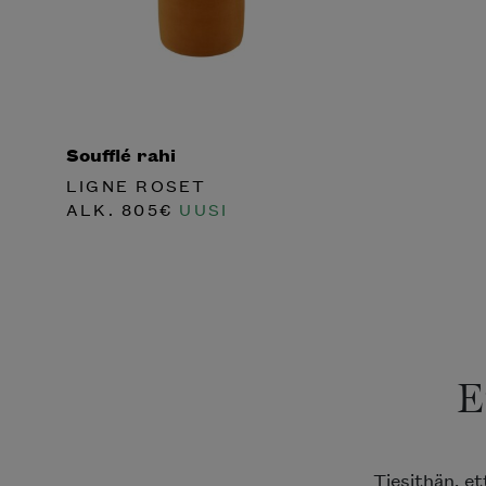
Soufflé rahi
LIGNE ROSET
ALK.
805
€
UUSI
E
Tiesithän, e