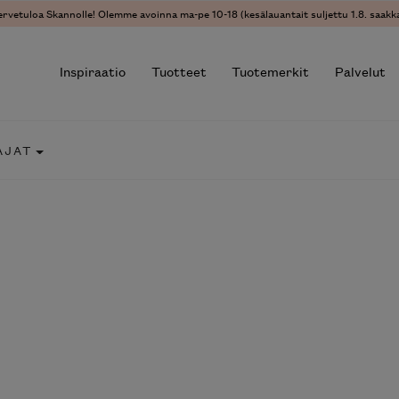
ervetuloa Skannolle! Olemme avoinna ma-pe 10-18 (kesälauantait suljettu 1.8. saakka
Inspiraatio
Tuotteet
Tuotemerkit
Palvelut
AJAT
r results.