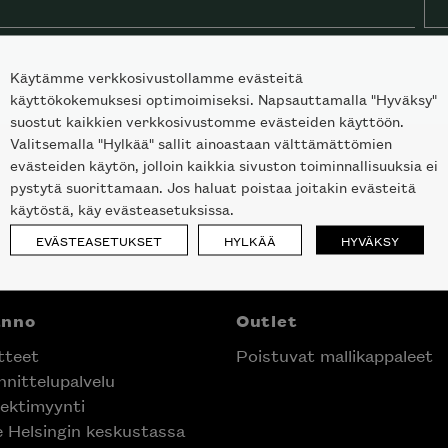
Käytämme verkkosivustollamme evästeitä
käyttökokemuksesi optimoimiseksi. Napsauttamalla "Hyväksy"
suostut kaikkien verkkosivustomme evästeiden käyttöön.
Valitsemalla "Hylkää" sallit ainoastaan välttämättömien
evästeiden käytön, jolloin kaikkia sivuston toiminnallisuuksia ei
pystytä suorittamaan. Jos haluat poistaa joitakin evästeitä
käytöstä, käy evästeasetuksissa.
EVÄSTEASETUKSET
HYLKÄÄ
HYVÄKSY
anno
Outlet
tteet
Poistuvat mallikappaleet
nittelupalvelu
ektimyynti
e Helsingin keskustassa