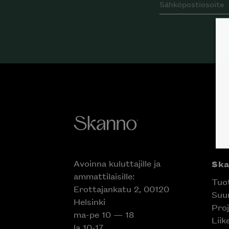
Avoinna kuluttajille ja
Sk
ammattilaisille:
Tuo
Erottajankatu 2, 00120
Suun
Helsinki
Proj
ma-pe 10 — 18
Liik
la 10-17