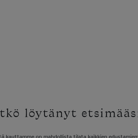
tkö löytänyt etsimääs
ttä kauttamme on mahdollista tilata kaikkien edustami