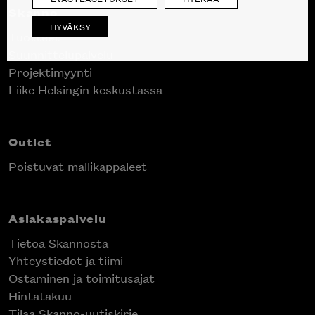
Skanno
HYVÄKSY
Tuotteet
Suunnittelupalvelu
Projektimyynti
Liike Helsingin keskustassa
Outlet
Poistuvat mallikappaleet
Asiakaspalvelu
Tietoa Skannosta
Yhteystiedot ja tiimi
Ostaminen ja toimitusajat
Hintatakuu
Tilaa Skanno-uutiskirje