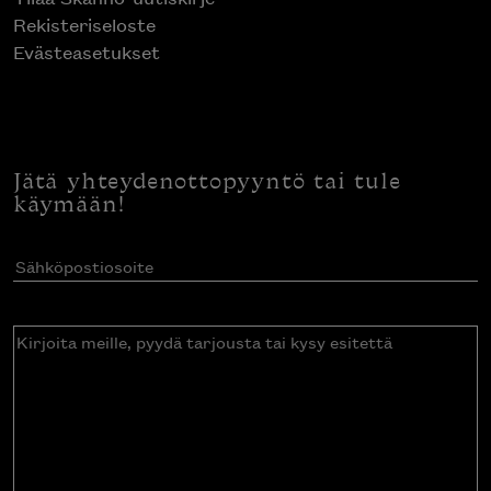
Rekisteriseloste
Evästeasetukset
Jätä yhteydenottopyyntö tai tule
käymään!
Sähköpostiosoite
(Pakollinen)
Kirjoita
meille,
pyydä
tarjousta
tai
kysy