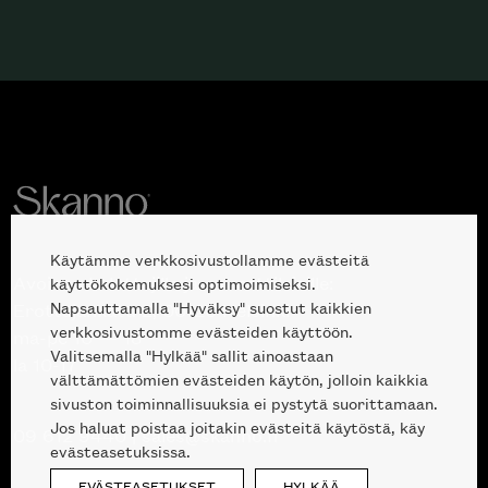
Käytämme verkkosivustollamme evästeitä
Avoinna kuluttajille ja ammattilaisille:
käyttökokemuksesi optimoimiseksi.
Napsauttamalla "Hyväksy" suostut kaikkien
Erottajankatu 2, 00120 Helsinki
verkkosivustomme evästeiden käyttöön.
ma-pe 10 — 18
Valitsemalla "Hylkää" sallit ainoastaan
la 10-17
välttämättömien evästeiden käytön, jolloin kaikkia
sivuston toiminnallisuuksia ei pystytä suorittamaan.
Jos haluat poistaa joitakin evästeitä käytöstä, käy
09 612 9440
|
sales@skanno.fi
evästeasetuksissa.
EVÄSTEASETUKSET
HYLKÄÄ