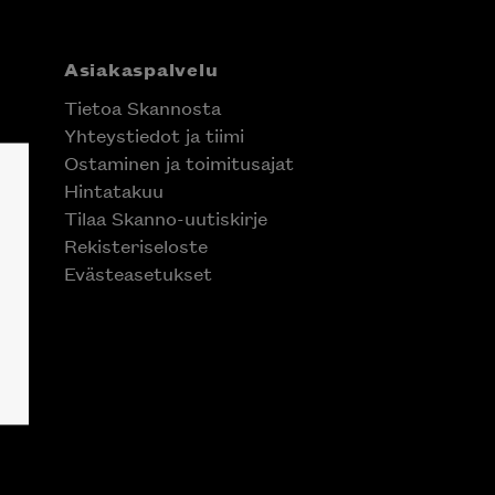
Asiakaspalvelu
Tietoa Skannosta
Yhteystiedot ja tiimi
Ostaminen ja toimitusajat
Hintatakuu
Tilaa Skanno-uutiskirje
Rekisteriseloste
Evästeasetukset