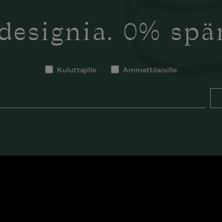
designia. 0% sp
Kuluttajille
Ammattilaisille