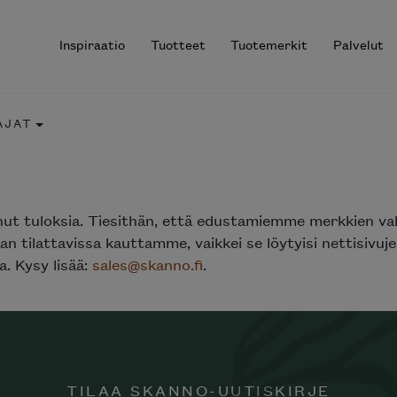
Inspiraatio
Tuotteet
Tuotemerkit
Palvelut
AJAT
r results.
nut tuloksia. Tiesithän, että edustamiemme merkkien va
n tilattavissa kauttamme, vaikkei se löytyisi nettisivu
. Kysy lisää:
sales@skanno.fi
.
TILAA SKANNO-UUTISKIRJE