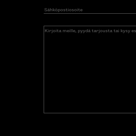
Sähköpostiosoite
(Pakollinen)
Kirjoita
meille,
pyydä
tarjousta
tai
kysy
esitettä