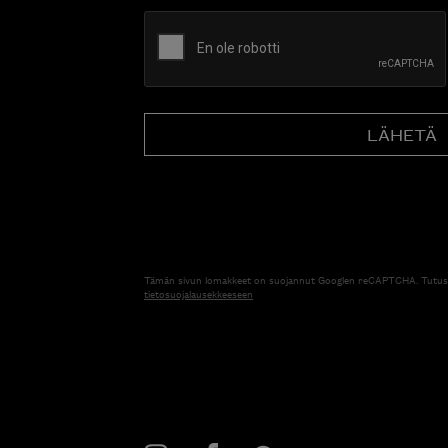
CAPTCHA
Tämän sivun lomakkeet on suojannut Googlen reCAPTCHA. Tutus
tietosuojalausekkeeseen