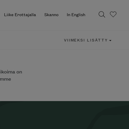
Liike Erottajalla
Skanno
In English
VIIMEKSI LISÄTTY
likoima on
jemme