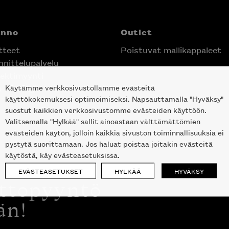
anno
Outlet
tteet
Poistuvat mallikappaleet
nittelupalvelu
ektimyynti
Käytämme verkkosivustollamme evästeitä
e Helsingin keskustassa
käyttökokemuksesi optimoimiseksi. Napsauttamalla "Hyväksy"
suostut kaikkien verkkosivustomme evästeiden käyttöön.
Valitsemalla "Hylkää" sallit ainoastaan välttämättömien
evästeiden käytön, jolloin kaikkia sivuston toiminnallisuuksia ei
pystytä suorittamaan. Jos haluat poistaa joitakin evästeitä
käytöstä, käy evästeasetuksissa.
EVÄSTEASETUKSET
HYLKÄÄ
HYVÄKSY
ottopyyntö
än!