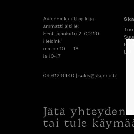
Avoinna kuluttajille ja
Sk
ammattilaisille:
Tuo
Erottajankatu 2, 00120
Suun
Helsinki
Proj
ma-pe 10 — 18
Liik
la 10-17
09 612 9440
|
sales@skanno.fi
Jätä yhteyden
tai tule käymä