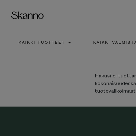
KAIKKI TUOTTEET
KAIKKI VALMIST
Haku
Type 2 or more characters fo
Hakusi
ei tuotta
kokonaisuudessaa
tuotevalikoimasta