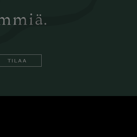
ämmiä.
TILAA