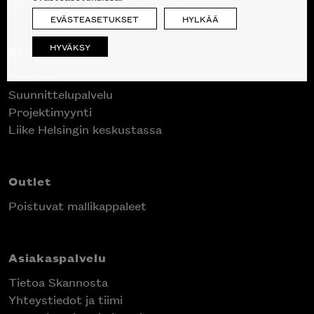
09 612 9440
|
sales@skanno.fi
EVÄSTEASETUKSET
HYLKÄÄ
HYVÄKSY
Skanno
Tuotteet
Suunnittelupalvelu
Projektimyynti
Liike Helsingin keskustassa
Outlet
Poistuvat mallikappaleet
Asiakaspalvelu
Tietoa Skannosta
Yhteystiedot ja tiimi