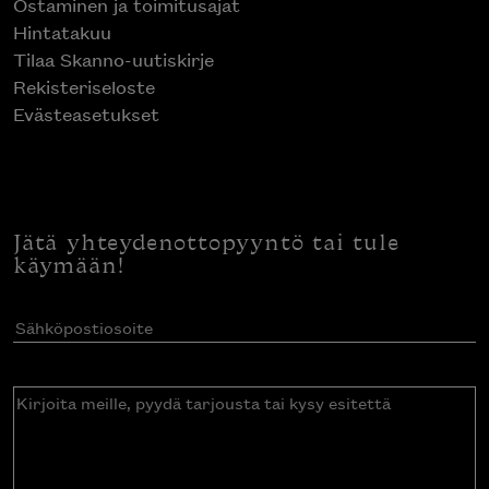
Ostaminen ja toimitusajat
Hintatakuu
Tilaa Skanno-uutiskirje
Rekisteriseloste
Evästeasetukset
Jätä yhteydenottopyyntö tai tule
käymään!
Sähköpostiosoite
(Pakollinen)
Kirjoita
meille,
pyydä
tarjousta