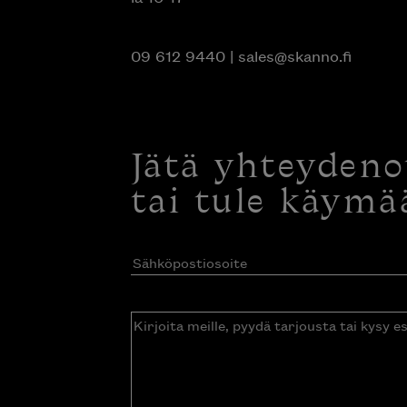
09 612 9440
|
sales@skanno.fi
Jätä yhteyden
tai tule käymä
Sähköpostiosoite
(Pakollinen)
Kirjoita
meille,
pyydä
tarjousta