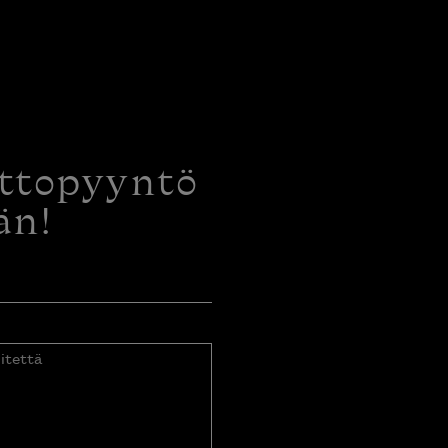
ottopyyntö
än!