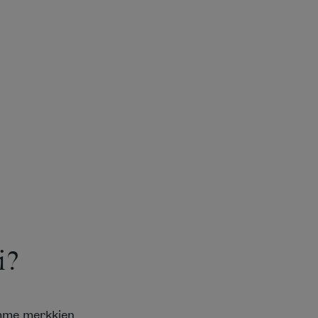
i?
emme merkkien