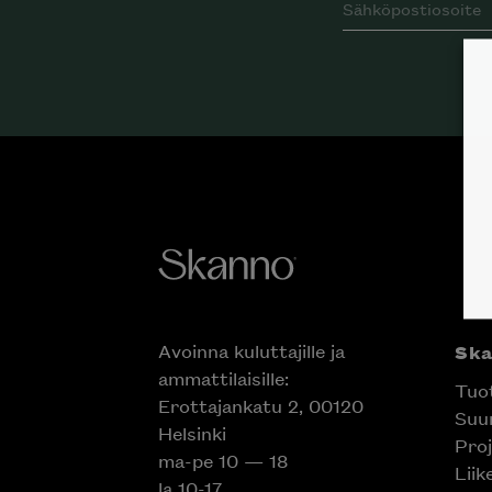
Avoinna kuluttajille ja
Sk
ammattilaisille:
Tuo
Erottajankatu 2, 00120
Suun
Helsinki
Proj
ma-pe 10 — 18
Liik
la 10-17