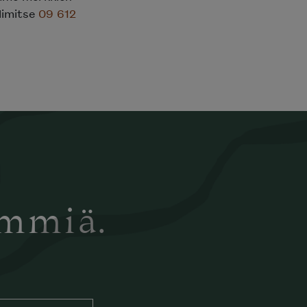
elimitse
09 612
ämmiä.