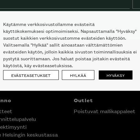
Käytämme verkkosivustollamme evästeitä
käyttökokemuksesi optimoimiseksi. Napsauttamalla "Hyväksy"
suostut kaikkien verkkosivustomme evästeiden käyttöön.
Valitsemalla "Hylkää" sallit ainoastaan välttämättömien
evästeiden käytön, jolloin kaikkia sivuston toiminnallisuuksia ei
pystytä suorittamaan. Jos haluat poistaa joitakin evästeitä
käytöstä, käy evästeasetuksissa.
EVÄSTEASETUKSET
HYLKÄÄ
HYVÄKSY
anno
Outlet
tteet
Poistuvat mallikappaleet
nittelupalvelu
ektimyynti
e Helsingin keskustassa