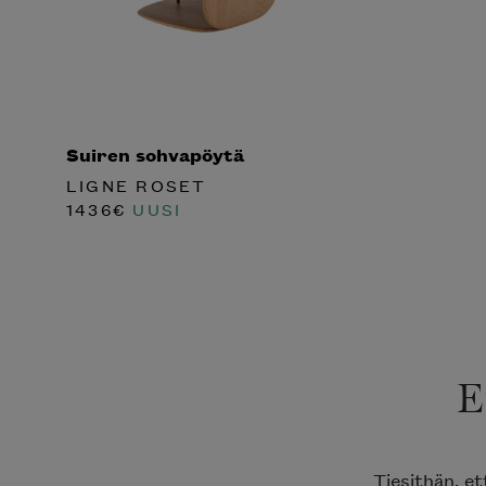
Suiren sohvapöytä
LIGNE ROSET
1436
€
UUSI
E
Tiesithän, e