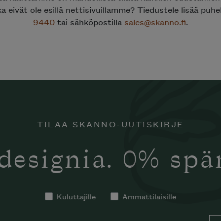
ka eivät ole esillä nettisivuillamme? Tiedustele lisää puh
9440
tai sähköpostilla
sales@skanno.fi
.
TILAA SKANNO-UUTISKIRJE
designia. 0% sp
Kuluttajille
Ammattilaisille