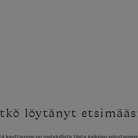
tkö löytänyt etsimääs
ttä kauttamme on mahdollista tilata kaikkien edustami