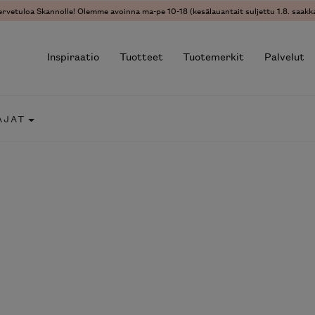
ervetuloa Skannolle! Olemme avoinna ma-pe 10-18 (kesälauantait suljettu 1.8. saakka
Inspiraatio
Tuotteet
Tuotemerkit
Palvelut
AJAT
r results.