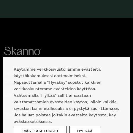
Haluatko tilata Minotti’n katalogin
kotiisi?
Käytämme verkkosivustollamme evästeitä
Avoinna kuluttajille ja ammattilaisille:
käyttökokemuksesi optimoimiseksi.
Erottajankatu 2, 00120 Helsinki
Napsauttamalla "Hyväksy" suostut kaikkien
ma-pe 10 — 18
verkkosivustomme evästeiden käyttöön.
Valitsemalla "Hylkää" sallit ainoastaan
la 10-17
välttämättömien evästeiden käytön, jolloin kaikkia
sivuston toiminnallisuuksia ei pystytä suorittamaan.
Jos haluat poistaa joitakin evästeitä käytöstä, käy
09 612 9440
|
sales@skanno.fi
evästeasetuksissa.
EVÄSTEASETUKSET
HYLKÄÄ