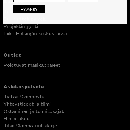
Skanno
HYVÄKSY
Tuotteet
Suunnittelupalvelu
Projektimyynti
Inspiroidu italialaisen merkin laadukkaasta
Liike Helsingin keskustassa
huonekalumallistosta.
Outlet
Poistuvat mallikappaleet
Asiakaspalvelu
Tietoa Skannosta
Yhteystiedot ja tiimi
Ostaminen ja toimitusajat
Hintatakuu
Tilaa Skanno-uutiskirje