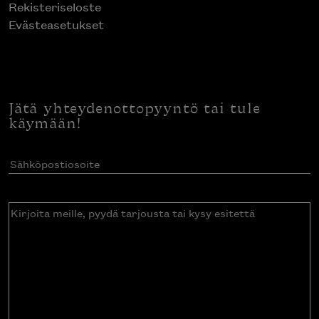
Rekisteriseloste
Evästeasetukset
Jätä yhteydenottopyyntö tai tule
käymään!
Sähköpostiosoite
(Pakollinen)
Kirjoita
meille,
pyydä
tarjousta
tai
kysy
esitettä