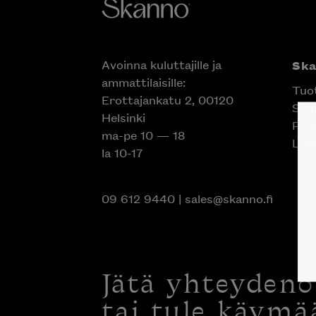
Avoinna kuluttajille ja
Sk
ammattilaisille:
Tuo
Erottajankatu 2, 00120
Suun
Helsinki
Proj
ma-pe 10 — 18
Liik
la 10-17
09 612 9440
|
sales@skanno.fi
Jätä yhteyden
tai tule käymä