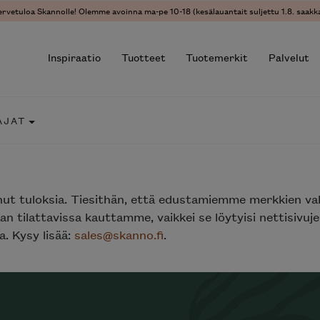
ervetuloa Skannolle! Olemme avoinna ma-pe 10-18 (kesälauantait suljettu 1.8. saakka
Inspiraatio
Tuotteet
Tuotemerkit
Palvelut
AJAT
r results.
nut tuloksia. Tiesithän, että edustamiemme merkkien va
n tilattavissa kauttamme, vaikkei se löytyisi nettisivu
. Kysy lisää:
sales@skanno.fi
.