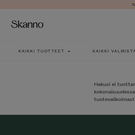
T
Haku
KAIKKI TUOTTEET
KAIKKI VALMIST
Type 2 or more characters fo
Hakusi
ei tuotta
kokonaisuudessaa
tuotevalikoimasta