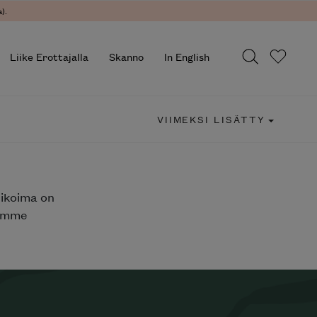
).
Liike Erottajalla
Skanno
In English
VIIMEKSI LISÄTTY
likoima on
jemme