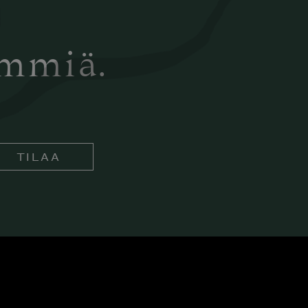
ämmiä.
TILAA