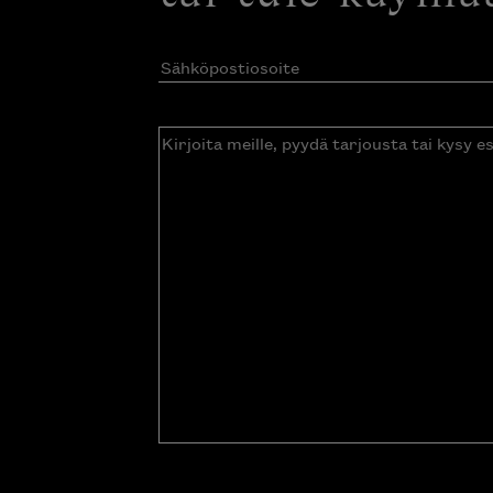
Sähköpostiosoite
(Pakollinen)
Kirjoita
meille,
pyydä
tarjousta
tai
kysy
esitettä