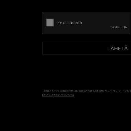
CAPTCHA
Tämän sivun lomakkeet on suojannut Googlen reCAPTCHA. Tutus
tietosuojalausekkeeseen