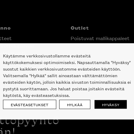
anno
Outlet
tteet
Poistuvat mallikappaleet
nittelupalvelu
ektimyynti
Käytämme verkkosivustollamme evästeitä
e Helsingin keskustassa
käyttökokemuksesi optimoimiseksi. Napsauttamalla "Hyväksy"
suostut kaikkien verkkosivustomme evästeiden käyttöön.
Valitsemalla "Hylkää" sallit ainoastaan välttämättömien
evästeiden käytön, jolloin kaikkia sivuston toiminnallisuuksia ei
pystytä suorittamaan. Jos haluat poistaa joitakin evästeitä
käytöstä, käy evästeasetuksissa.
EVÄSTEASETUKSET
HYLKÄÄ
HYVÄKSY
ottopyyntö
än!