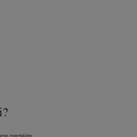
i?
emme merkkien