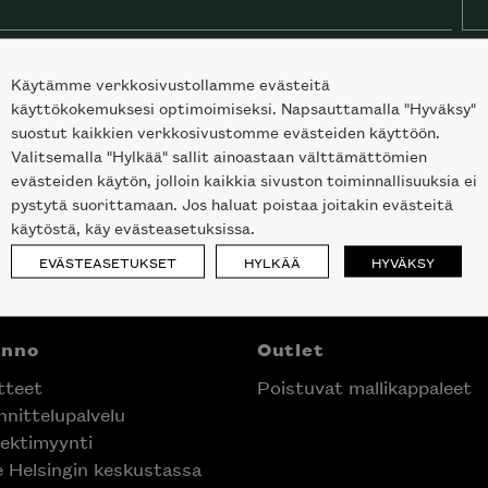
Käytämme verkkosivustollamme evästeitä
käyttökokemuksesi optimoimiseksi. Napsauttamalla "Hyväksy"
suostut kaikkien verkkosivustomme evästeiden käyttöön.
Valitsemalla "Hylkää" sallit ainoastaan välttämättömien
evästeiden käytön, jolloin kaikkia sivuston toiminnallisuuksia ei
pystytä suorittamaan. Jos haluat poistaa joitakin evästeitä
käytöstä, käy evästeasetuksissa.
EVÄSTEASETUKSET
HYLKÄÄ
HYVÄKSY
anno
Outlet
tteet
Poistuvat mallikappaleet
nittelupalvelu
ektimyynti
e Helsingin keskustassa