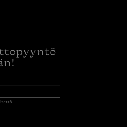
ottopyyntö
än!