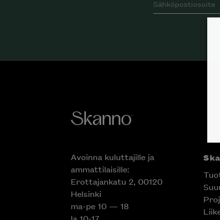
Avoinna kuluttajille ja
Sk
ammattilaisille:
Tuo
Erottajankatu 2, 00120
Suun
Helsinki
Proj
ma-pe 10 — 18
Liik
la 10-17