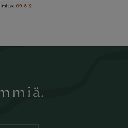
elimitse
09 612
ämmiä.