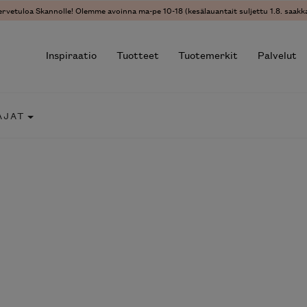
ervetuloa Skannolle! Olemme avoinna ma-pe 10-18 (kesälauantait suljettu 1.8. saakka
Inspiraatio
Tuotteet
Tuotemerkit
Palvelut
AJAT
r results.