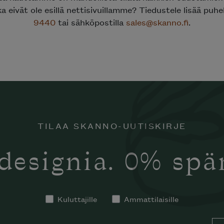
ka eivät ole esillä nettisivuillamme? Tiedustele lisää puh
9440
tai sähköpostilla
sales@skanno.fi
.
TILAA SKANNO-UUTISKIRJE
designia. 0% sp
Kuluttajille
Ammattilaisille