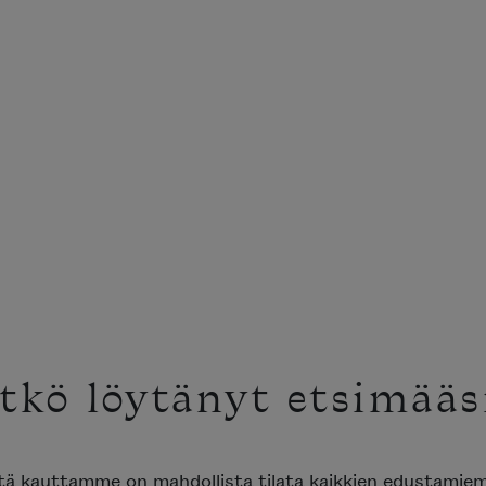
tkö löytänyt etsimääs
ttä kauttamme on mahdollista tilata kaikkien edustami