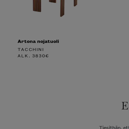
Artona nojatuoli
TACCHINI
ALK.
3830
€
E
Tiesithän, e