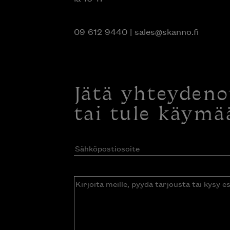
09 612 9440
|
sales@skanno.fi
Jätä yhteyden
tai tule käymä
Sähköpostiosoite
(Pakollinen)
Kirjoita
meille,
pyydä
tarjousta