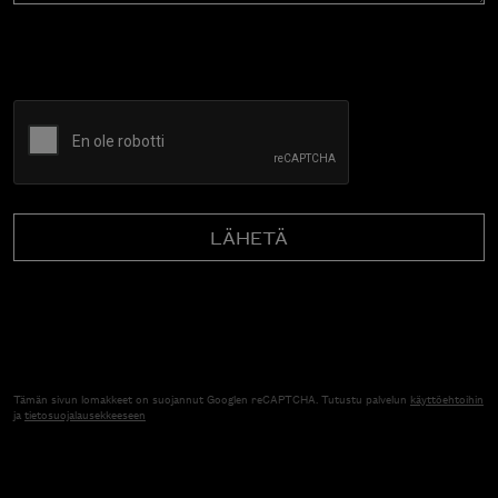
CAPTCHA
Tämän sivun lomakkeet on suojannut Googlen reCAPTCHA. Tutustu palvelun
käyttöehtoihin
ja
tietosuojalausekkeeseen