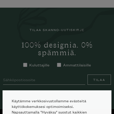
TILAA SKANNO-UUTISKIRJE
100% designia. 0%
spämmiä.
Kuluttajille
Ammattilaisille
TILAA
Käytämme verkkosivustollamme evästeitä
käyttökokemuksesi optimoimiseksi.
Napsauttamalla "Hyväksy" suostut kaikkien