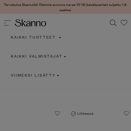
Tervetuloa Skannolle! Olemme avoinna ma-pe 10-18 (kesälauantait suljettu 1.8.
saakka).
KAIKKI TUOTTEET
Haku
KAIKKI VALMISTAJAT
Type 2 or more characters for results.
VIIMEKSI LISÄTTY
Liikkeessä