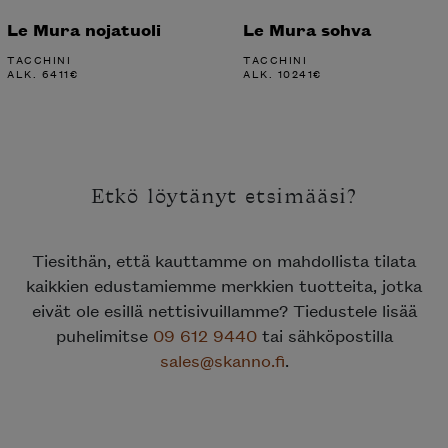
Le Mura nojatuoli
Le Mura sohva
TACCHINI
TACCHINI
ALK.
6411
€
ALK.
10241
€
Etkö löytänyt etsimääsi?
Tiesithän, että kauttamme on mahdollista tilata
kaikkien edustamiemme merkkien tuotteita, jotka
eivät ole esillä nettisivuillamme? Tiedustele lisää
puhelimitse
09 612 9440
tai sähköpostilla
sales@skanno.fi
.