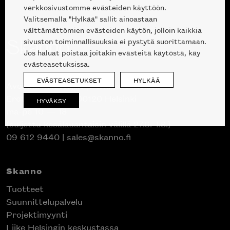
verkkosivustomme evästeiden käyttöön.
Valitsemalla "Hylkää" sallit ainoastaan
välttämättömien evästeiden käytön, jolloin kaikkia
sivuston toiminnallisuuksia ei pystytä suorittamaan.
Jos haluat poistaa joitakin evästeitä käytöstä, käy
evästeasetuksissa.
EVÄSTEASETUKSET
HYLKÄÄ
Avoinna kuluttajille ja ammattilaisille:
Erottajankatu 2, 00120 Helsinki
HYVÄKSY
ma-pe 10 — 18
(suljettu kesälauantaisin välillä 27.6.-1.8.)
09 612 9440
|
sales@skanno.fi
Skanno
Tuotteet
Suunnittelupalvelu
Projektimyynti
Liike Helsingin keskustassa