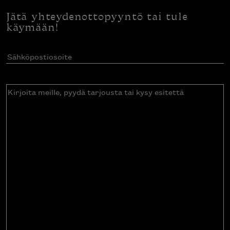
Jätä yhteydenottopyyntö tai tule
käymään!
Sähköpostiosoite
(Pakollinen)
Kirjoita
meille,
pyydä
tarjousta
tai
kysy
esitettä