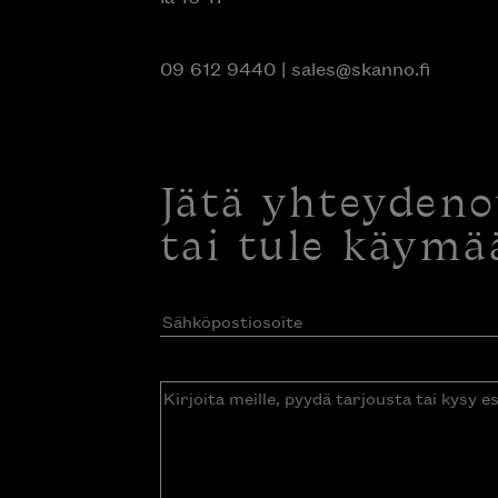
09 612 9440
|
sales@skanno.fi
Jätä yhteyden
tai tule käymä
Sähköpostiosoite
(Pakollinen)
Kirjoita
meille,
pyydä
tarjousta