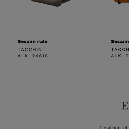
Sesann rahi
Sesann
TACCHINI
TACCH
ALK.
2461
€
ALK.
6
E
Tiesithän, e