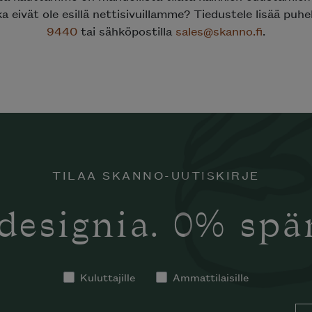
ka eivät ole esillä nettisivuillamme? Tiedustele lisää puh
9440
tai sähköpostilla
sales@skanno.fi
.
TILAA SKANNO-UUTISKIRJE
designia. 0% sp
Kuluttajille
Ammattilaisille