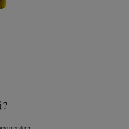
i?
emme merkkien