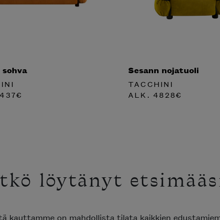
 sohva
Sesann nojatuoli
INI
TACCHINI
437
€
ALK.
4828
€
tkö löytänyt etsimääs
ttä kauttamme on mahdollista tilata kaikkien edustami