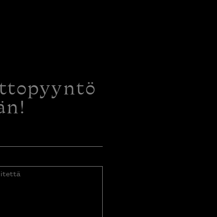
ottopyyntö
än!