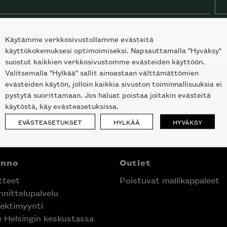
Käytämme verkkosivustollamme evästeitä
käyttökokemuksesi optimoimiseksi. Napsauttamalla "Hyväksy"
suostut kaikkien verkkosivustomme evästeiden käyttöön.
Valitsemalla "Hylkää" sallit ainoastaan välttämättömien
evästeiden käytön, jolloin kaikkia sivuston toiminnallisuuksia ei
pystytä suorittamaan. Jos haluat poistaa joitakin evästeitä
käytöstä, käy evästeasetuksissa.
EVÄSTEASETUKSET
HYLKÄÄ
HYVÄKSY
anno
Outlet
tteet
Poistuvat mallikappaleet
nittelupalvelu
ektimyynti
e Helsingin keskustassa