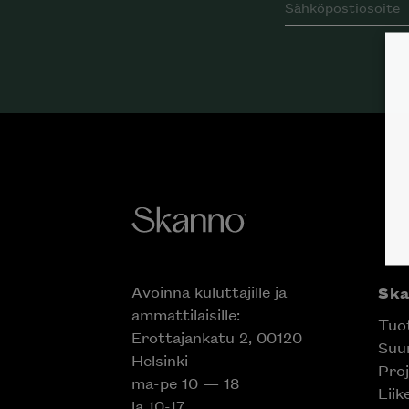
Avoinna kuluttajille ja
Sk
ammattilaisille:
Tuo
Erottajankatu 2, 00120
Suun
Helsinki
Proj
ma-pe 10 — 18
Liik
la 10-17