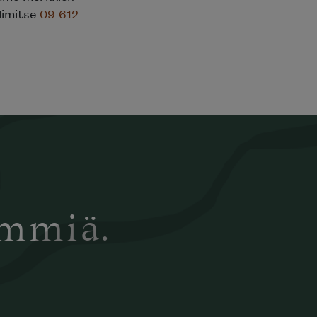
elimitse
09 612
ämmiä.