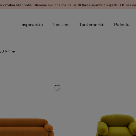
ervetuloa Skannolle! Olemme avoinna ma-pe 10-18 (kesälauantait suljettu 1.8. saakka
Inspiraatio
Tuotteet
Tuotemerkit
Palvelut
AJAT
r results.