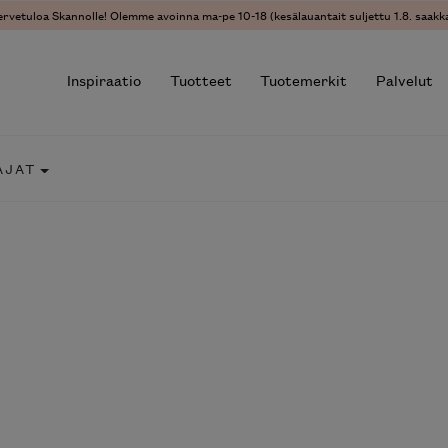
ervetuloa Skannolle! Olemme avoinna ma-pe 10-18 (kesälauantait suljettu 1.8. saakka
Inspiraatio
Tuotteet
Tuotemerkit
Palvelut
AJAT
r results.