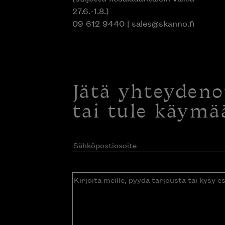
27.6.-1.8.)
09 612 9440
|
sales@skanno.fi
Jätä yhteyden
tai tule käymä
Sähköpostiosoite
(Pakollinen)
Kirjoita
meille,
pyydä
tarjousta