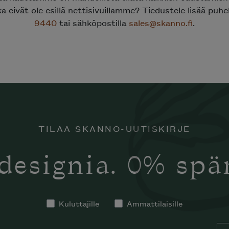
ka eivät ole esillä nettisivuillamme? Tiedustele lisää puh
9440
tai sähköpostilla
sales@skanno.fi
.
TILAA SKANNO-UUTISKIRJE
designia. 0% sp
Kuluttajille
Ammattilaisille