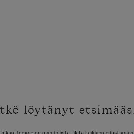
tkö löytänyt etsimääs
ttä kauttamme on mahdollista tilata kaikkien edustami