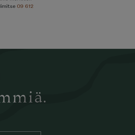
elimitse
09 612
ämmiä.