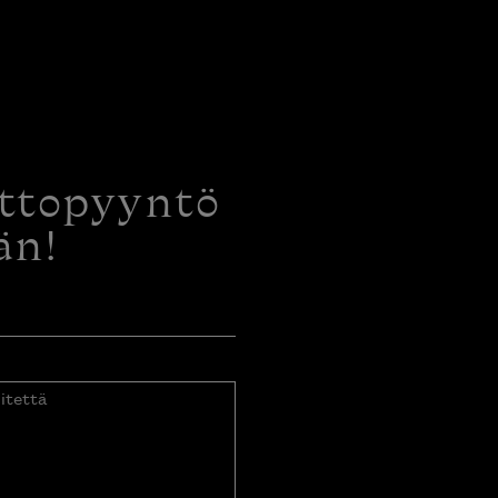
ottopyyntö
än!