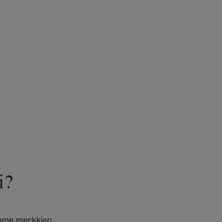
i?
emme merkkien