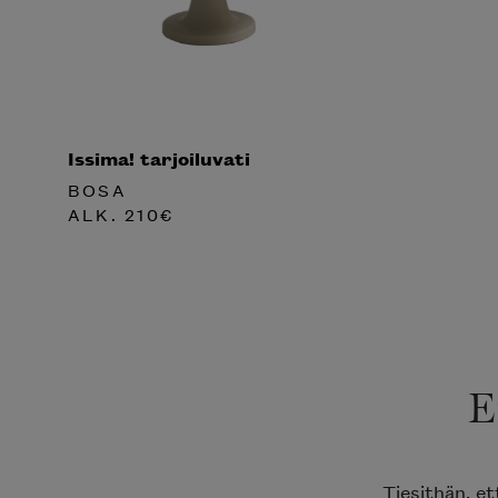
Issima! tarjoiluvati
BOSA
ALK.
210
€
E
Tiesithän, e