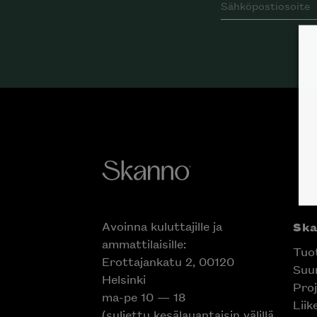
Avoinna kuluttajille ja
Sk
ammattilaisille:
Tuo
Erottajankatu 2, 00120
Suun
Helsinki
Proj
ma-pe 10 — 18
Liik
(suljettu kesälauantaisin välillä