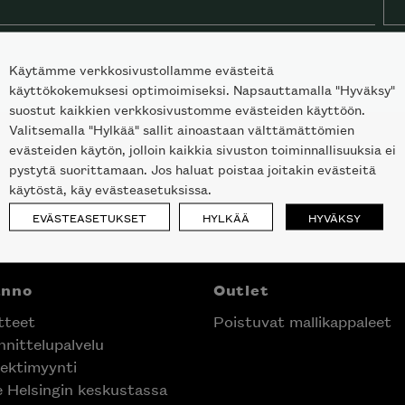
Käytämme verkkosivustollamme evästeitä
käyttökokemuksesi optimoimiseksi. Napsauttamalla "Hyväksy"
suostut kaikkien verkkosivustomme evästeiden käyttöön.
Valitsemalla "Hylkää" sallit ainoastaan välttämättömien
evästeiden käytön, jolloin kaikkia sivuston toiminnallisuuksia ei
pystytä suorittamaan. Jos haluat poistaa joitakin evästeitä
käytöstä, käy evästeasetuksissa.
EVÄSTEASETUKSET
HYLKÄÄ
HYVÄKSY
anno
Outlet
tteet
Poistuvat mallikappaleet
nittelupalvelu
ektimyynti
e Helsingin keskustassa