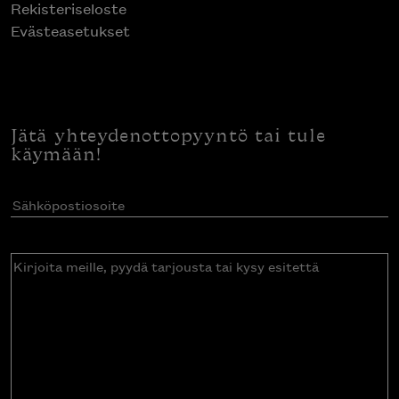
Rekisteriseloste
Evästeasetukset
Jätä yhteydenottopyyntö tai tule
käymään!
Sähköpostiosoite
(Pakollinen)
Kirjoita
meille,
pyydä
tarjousta
tai
kysy
esitettä