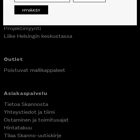
Skanno
HYVÄKSY
Tuotteet
Suunnittelupalvelu
Projektimyynti
Liike Helsingin keskustassa
Outlet
Poistuvat mallikappaleet
Asiakaspalvelu
Tietoa Skannosta
Yhteystiedot ja tiimi
Ostaminen ja toimitusajat
Hintatakuu
Tilaa Skanno-uutiskirje