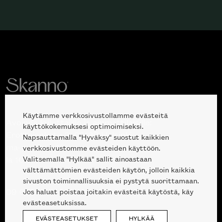
Käytämme verkkosivustollamme evästeitä
Avoinna kuluttajille ja ammattilaisille:
käyttökokemuksesi optimoimiseksi.
Erottajankatu 2, 00120 Helsinki
Napsauttamalla "Hyväksy" suostut kaikkien
ma-pe 10 — 18
verkkosivustomme evästeiden käyttöön.
Valitsemalla "Hylkää" sallit ainoastaan
la 10-17
välttämättömien evästeiden käytön, jolloin kaikkia
sivuston toiminnallisuuksia ei pystytä suorittamaan.
Jos haluat poistaa joitakin evästeitä käytöstä, käy
09 612 9440
|
sales@skanno.fi
evästeasetuksissa.
EVÄSTEASETUKSET
HYLKÄÄ