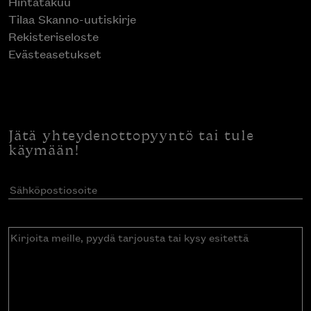
Hintatakuu
Tilaa Skanno-uutiskirje
Rekisteriseloste
Evästeasetukset
Jätä yhteydenottopyyntö tai tule
käymään!
Sähköpostiosoite
(Pakollinen)
Kirjoita
meille,
pyydä
tarjousta
tai