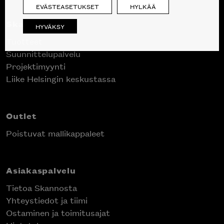
EVÄSTEASETUKSET
HYLKÄÄ
Skanno
HYVÄKSY
Tuotteet
Suunnittelupalvelu
Projektimyynti
Liike Helsingin keskustassa
Outlet
Poistuvat mallikappaleet
Asiakaspalvelu
Tietoa Skannosta
Yhteystiedot ja tiimi
Ostaminen ja toimitusajat