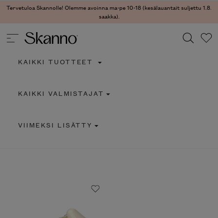
Tervetuloa Skannolle! Olemme avoinna ma-pe 10-18 (kesälauantait suljettu 1.8.
saakka).
KAIKKI TUOTTEET
Haku
KAIKKI VALMISTAJAT
Type 2 or more characters for results.
VIIMEKSI LISÄTTY