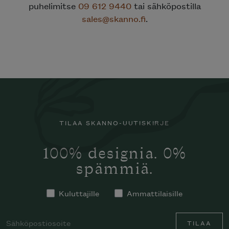
puhelimitse
09 612 9440
tai sähköpostilla
sales@skanno.fi
.
TILAA SKANNO-UUTISKIRJE
100% designia. 0%
spämmiä.
Kuluttajille
Ammattilaisille
TILAA