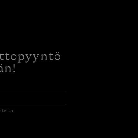
ottopyyntö
än!