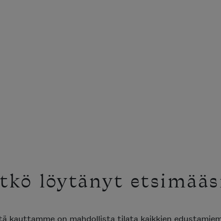
tkö löytänyt etsimääs
ttä kauttamme on mahdollista tilata kaikkien edustami