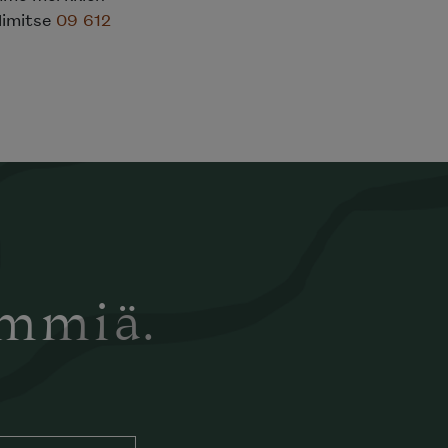
elimitse
09 612
ämmiä.