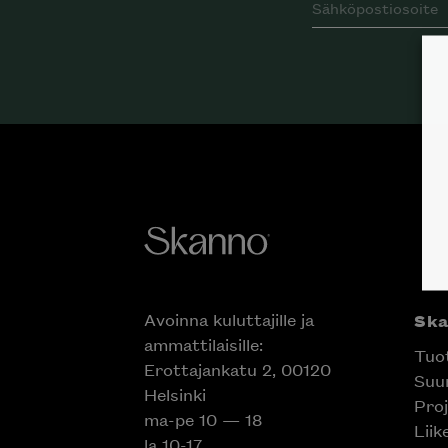
Avoinna kuluttajille ja
Sk
ammattilaisille:
Tuo
Erottajankatu 2, 00120
Suun
Helsinki
Proj
ma-pe 10 — 18
Liik
la 10-17