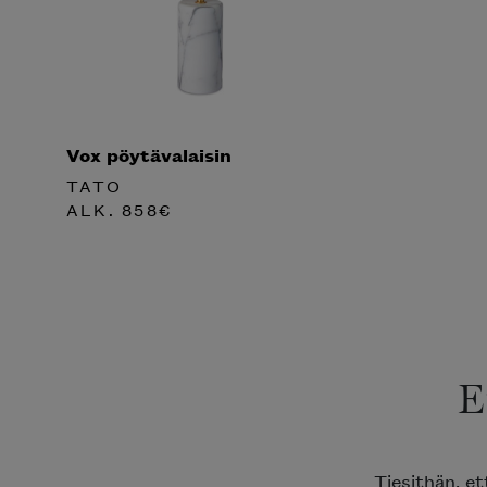
Vox pöytävalaisin
TATO
ALK.
858
€
E
Tiesithän, e