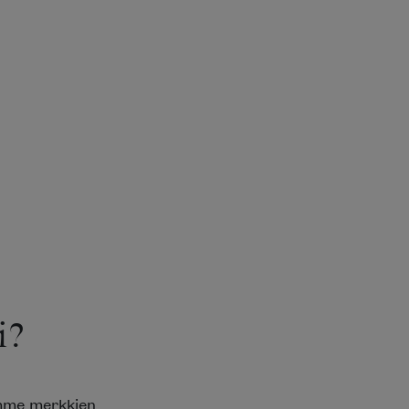
i?
emme merkkien