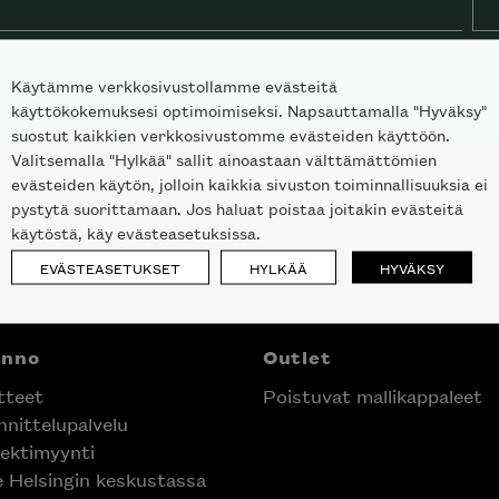
Käytämme verkkosivustollamme evästeitä
käyttökokemuksesi optimoimiseksi. Napsauttamalla "Hyväksy"
suostut kaikkien verkkosivustomme evästeiden käyttöön.
Valitsemalla "Hylkää" sallit ainoastaan välttämättömien
evästeiden käytön, jolloin kaikkia sivuston toiminnallisuuksia ei
pystytä suorittamaan. Jos haluat poistaa joitakin evästeitä
käytöstä, käy evästeasetuksissa.
EVÄSTEASETUKSET
HYLKÄÄ
HYVÄKSY
anno
Outlet
tteet
Poistuvat mallikappaleet
nittelupalvelu
ektimyynti
e Helsingin keskustassa