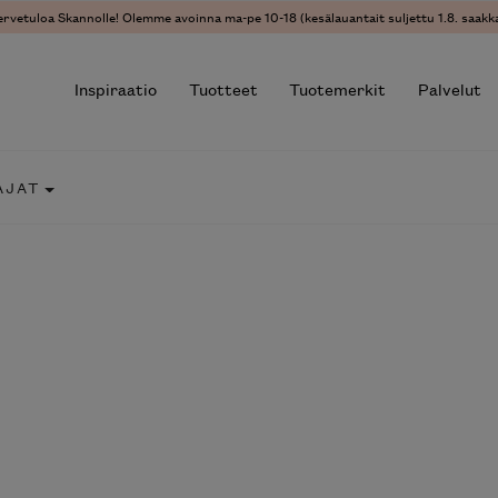
ervetuloa Skannolle! Olemme avoinna ma-pe 10-18 (kesälauantait suljettu 1.8. saakka
Inspiraatio
Tuotteet
Tuotemerkit
Palvelut
AJAT
r results.