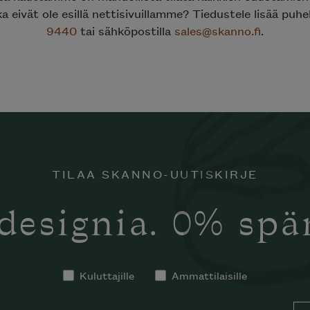
ka eivät ole esillä nettisivuillamme? Tiedustele lisää puh
9440
tai sähköpostilla
sales@skanno.fi
.
TILAA SKANNO-UUTISKIRJE
designia. 0% sp
Kuluttajille
Ammattilaisille