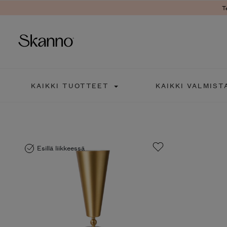
T
Haku
KAIKKI TUOTTEET
KAIKKI VALMIST
Type 2 or more characters fo
Esillä liikkeessä