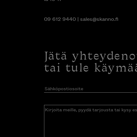
09 612 9440
|
sales@skanno.fi
Jätä yhteyden
tai tule käymä
Sähköpostiosoite
(Pakollinen)
Kirjoita
meille,
pyydä
tarjousta