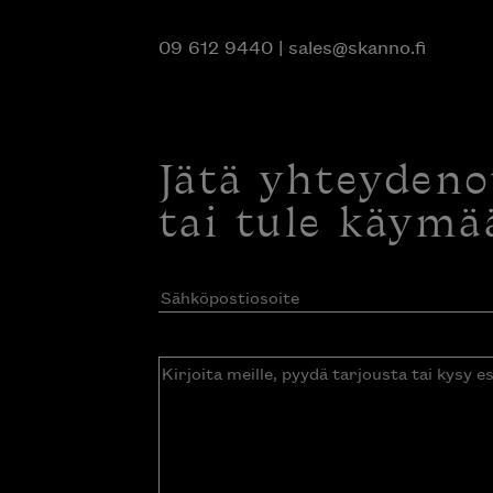
09 612 9440
|
sales@skanno.fi
Jätä yhteyden
tai tule käymä
Sähköpostiosoite
(Pakollinen)
Kirjoita
meille,
pyydä
tarjousta
tai