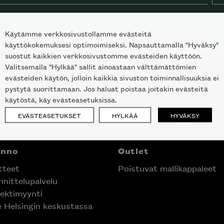
Käytämme verkkosivustollamme evästeitä
käyttökokemuksesi optimoimiseksi. Napsauttamalla "Hyväksy"
suostut kaikkien verkkosivustomme evästeiden käyttöön.
Valitsemalla "Hylkää" sallit ainoastaan välttämättömien
evästeiden käytön, jolloin kaikkia sivuston toiminnallisuuksia ei
pystytä suorittamaan. Jos haluat poistaa joitakin evästeitä
käytöstä, käy evästeasetuksissa.
EVÄSTEASETUKSET
HYLKÄÄ
HYVÄKSY
anno
Outlet
tteet
Poistuvat mallikappaleet
nittelupalvelu
ektimyynti
e Helsingin keskustassa