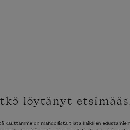
tkö löytänyt etsimääs
ttä kauttamme on mahdollista tilata kaikkien edustami