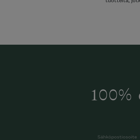
tuotteita, jot
100% 