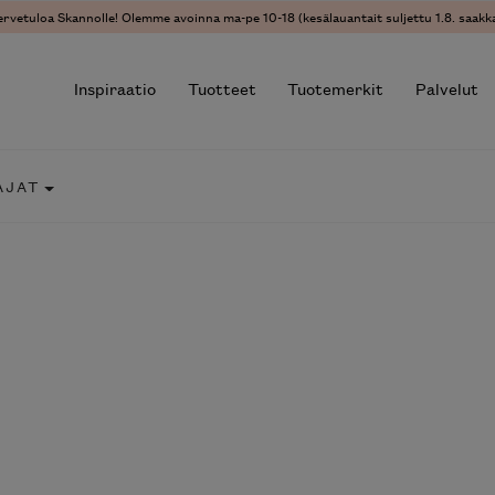
ervetuloa Skannolle! Olemme avoinna ma-pe 10-18 (kesälauantait suljettu 1.8. saakka
Inspiraatio
Tuotteet
Tuotemerkit
Palvelut
AJAT
r results.