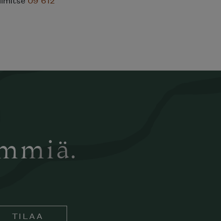
elimitse
09 612
ämmiä.
TILAA