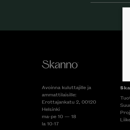
Avoinna kuluttajille ja
Sk
ammattilaisille:
Tuo
Erottajankatu 2, 00120
Suun
Helsinki
Proj
ma-pe 10 — 18
Liik
la 10-17