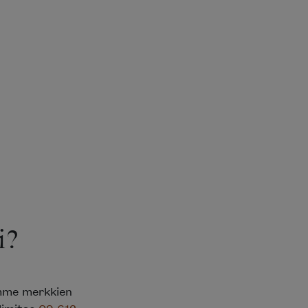
i?
emme merkkien