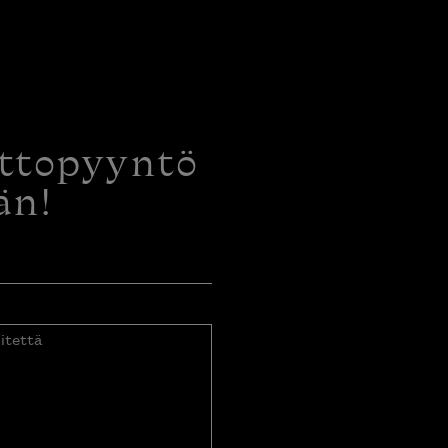
ottopyyntö
än!