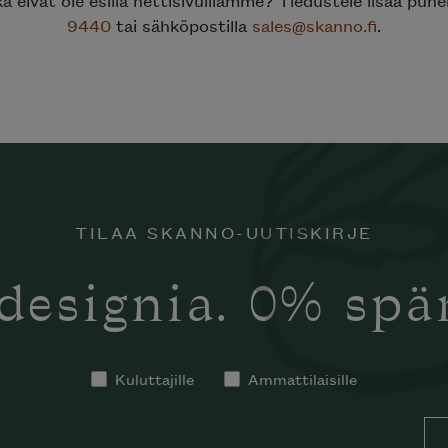
ka eivät ole esillä nettisivuillamme? Tiedustele lisää puh
9440
tai sähköpostilla
sales@skanno.fi
.
TILAA SKANNO-UUTISKIRJE
designia. 0% sp
Kuluttajille
Ammattilaisille