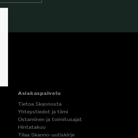
Asiakaspalvelu
Tietoa Skannosta
Yhteystiedot ja tiimi
Ostaminen ja toimitusajat
Hintatakuu
Tilaa Skanno-uutiskirje