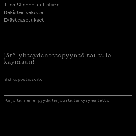
Tilaa Skanno-uutiskirje
Rekisteriseloste
Evästeasetukset
Jätä yhteydenottopyyntö tai tule
käymään!
Sähköpostiosoite
(Pakollinen)
Kirjoita
meille,
pyydä
tarjousta
tai
kysy