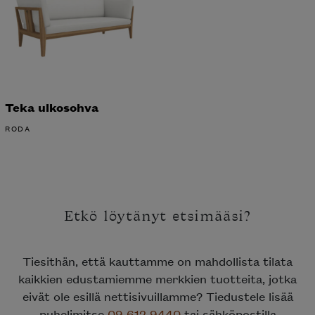
Teka ulkosohva
RODA
Etkö löytänyt etsimääsi?
Tiesithän, että kauttamme on mahdollista tilata
kaikkien edustamiemme merkkien tuotteita, jotka
eivät ole esillä nettisivuillamme? Tiedustele lisää
puhelimitse
09 612 9440
tai sähköpostilla