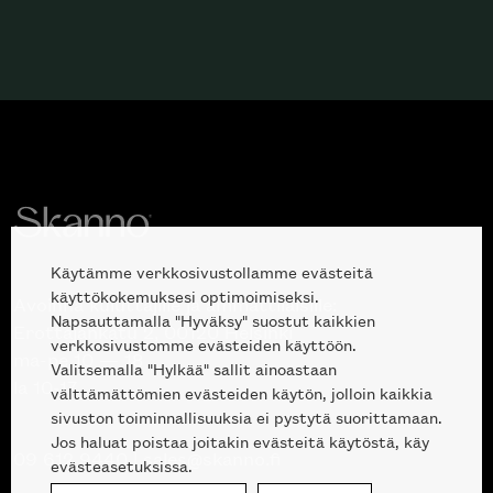
Käytämme verkkosivustollamme evästeitä
käyttökokemuksesi optimoimiseksi.
Avoinna kuluttajille ja ammattilaisille:
Napsauttamalla "Hyväksy" suostut kaikkien
Erottajankatu 2, 00120 Helsinki
verkkosivustomme evästeiden käyttöön.
ma-pe 10 — 18
Valitsemalla "Hylkää" sallit ainoastaan
la 10-17
välttämättömien evästeiden käytön, jolloin kaikkia
sivuston toiminnallisuuksia ei pystytä suorittamaan.
Jos haluat poistaa joitakin evästeitä käytöstä, käy
09 612 9440
|
sales@skanno.fi
evästeasetuksissa.