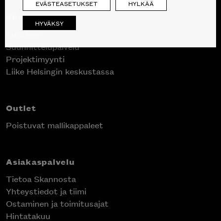
EVÄSTEASETUKSET
HYLKÄÄ
Skanno
HYVÄKSY
Tuotteet
Suunnittelupalvelu
Projektimyynti
Liike Helsingin keskustassa
Outlet
Poistuvat mallikappaleet
Asiakaspalvelu
Tietoa Skannosta
Yhteystiedot ja tiimi
Ostaminen ja toimitusajat
Hintatakuu