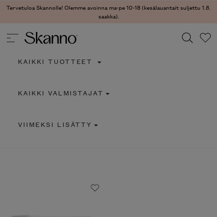
Tervetuloa Skannolle! Olemme avoinna ma-pe 10-18 (kesälauantait suljettu 1.8.
saakka).
KAIKKI TUOTTEET
Haku
KAIKKI VALMISTAJAT
Type 2 or more characters for results.
VIIMEKSI LISÄTTY