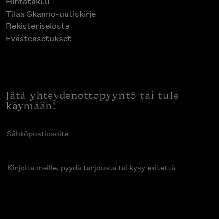
Hintatakuu
Tilaa Skanno-uutiskirje
Rekisteriseloste
Evästeasetukset
Jätä yhteydenottopyyntö tai tule
käymään!
Sähköpostiosoite
(Pakollinen)
Kirjoita
meille,
pyydä
tarjousta
tai