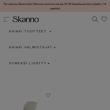
Tervetuloa Skannolle! Olemme avoinna ma-pe 10-18 (kesälauantait suljettu 1.8.
saakka).
KAIKKI TUOTTEET
Haku
KAIKKI VALMISTAJAT
Type 2 or more characters for results.
VIIMEKSI LISÄTTY