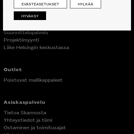
EVÄSTEASETUKSET
HYLKÄÄ
Skanno
HYVÄKSY
Tuotteet
Suunnittelupalvelu
Projektimyynti
Liike Helsingin keskustassa
Outlet
Poistuvat mallikappaleet
Asiakaspalvelu
Tietoa Skannosta
Yhteystiedot ja tiimi
Ostaminen ja toimitusajat