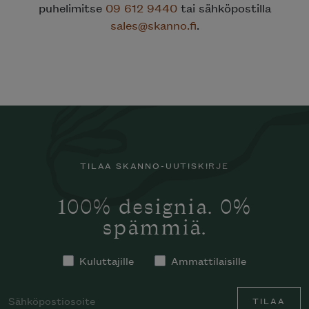
puhelimitse
09 612 9440
tai sähköpostilla
sales@skanno.fi
.
TILAA SKANNO-UUTISKIRJE
100% designia. 0%
spämmiä.
Kuluttajille
Ammattilaisille
TILAA