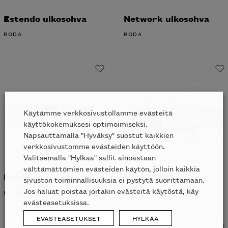
Estendo ulkosohva
Network ulkosohva
RODA
RODA
Käytämme verkkosivustollamme evästeitä
käyttökokemuksesi optimoimiseksi.
Napsauttamalla "Hyväksy" suostut kaikkien
verkkosivustomme evästeiden käyttöön.
Valitsemalla "Hylkää" sallit ainoastaan
välttämättömien evästeiden käytön, jolloin kaikkia
Florida ulkosohva
Mistral 102 sohva
sivuston toiminnallisuuksia ei pystytä suorittamaan.
Jos haluat poistaa joitakin evästeitä käytöstä, käy
MINOTTI
RODA
evästeasetuksissa.
EVÄSTEASETUKSET
HYLKÄÄ