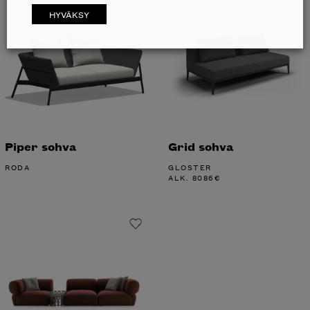
HYVÄKSY
Piper sohva
Grid sohva
RODA
GLOSTER
ALK.
8086
€