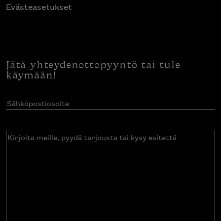
Evästeasetukset
Jätä yhteydenottopyyntö tai tule
käymään!
Sähköpostiosoite
(Pakollinen)
Kirjoita
meille,
pyydä
tarjousta
tai
kysy
esitettä