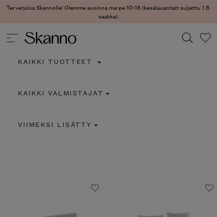
Tervetuloa Skannolle! Olemme avoinna ma-pe 10-18 (kesälauantait suljettu 1.8.
saakka).
KAIKKI TUOTTEET
Haku
KAIKKI VALMISTAJAT
Type 2 or more characters for results.
VIIMEKSI LISÄTTY