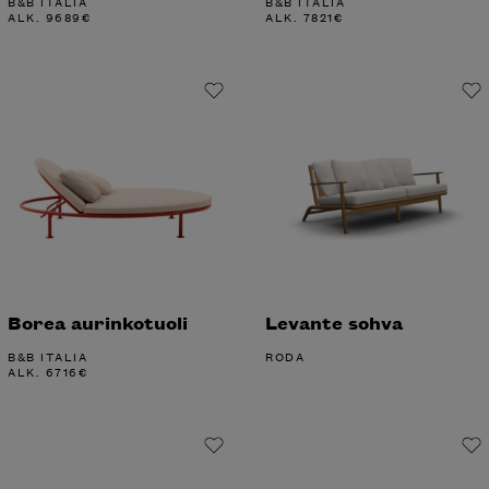
B&B ITALIA
B&B ITALIA
ALK.
9689
€
ALK.
7821
€
Borea aurinkotuoli
Levante sohva
B&B ITALIA
RODA
ALK.
6716
€