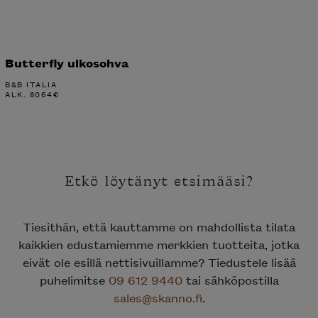
Butterfly ulkosohva
B&B ITALIA
ALK.
8064
€
Etkö löytänyt etsimääsi?
Tiesithän, että kauttamme on mahdollista tilata
kaikkien edustamiemme merkkien tuotteita, jotka
eivät ole esillä nettisivuillamme? Tiedustele lisää
puhelimitse
09 612 9440
tai sähköpostilla
sales@skanno.fi
.