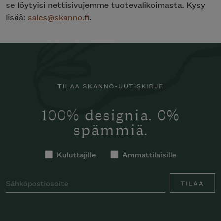
se löytyisi nettisivujemme tuotevalikoimasta. Kysy
lisää:
sales@skanno.fi
.
TILAA SKANNO-UUTISKIRJE
100% designia. 0%
spämmiä.
Kuluttajille
Ammattilaisille
TILAA