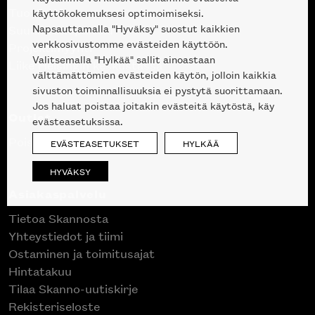
Tuotteet
käyttökokemuksesi optimoimiseksi.
Napsauttamalla "Hyväksy" suostut kaikkien
Suunnittelupalvelu
verkkosivustomme evästeiden käyttöön.
Projektimyynti
Valitsemalla "Hylkää" sallit ainoastaan
Liike Helsingin keskustassa
välttämättömien evästeiden käytön, jolloin kaikkia
sivuston toiminnallisuuksia ei pystytä suorittamaan.
Jos haluat poistaa joitakin evästeitä käytöstä, käy
Outlet
evästeasetuksissa.
Poistuvat mallikappaleet
EVÄSTEASETUKSET
HYLKÄÄ
HYVÄKSY
Asiakaspalvelu
Tietoa Skannosta
Yhteystiedot ja tiimi
Ostaminen ja toimitusajat
Hintatakuu
Tilaa Skanno-uutiskirje
Rekisteriseloste