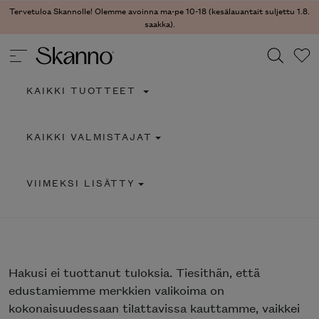
Tervetuloa Skannolle! Olemme avoinna ma-pe 10-18 (kesälauantait suljettu 1.8.
saakka).
KAIKKI TUOTTEET
Haku
KAIKKI VALMISTAJAT
Type 2 or more characters for results.
VIIMEKSI LISÄTTY
Hakusi
ei tuottanut tuloksia. Tiesithän, että
edustamiemme merkkien valikoima on
kokonaisuudessaan tilattavissa kauttamme, vaikkei