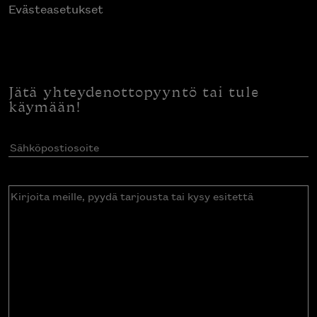
Evästeasetukset
Jätä yhteydenottopyyntö tai tule
käymään!
Sähköpostiosoite
(Pakollinen)
Kirjoita
meille,
pyydä
tarjousta
tai
kysy
esitettä