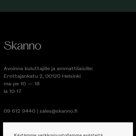
Avoinna kuluttajille ja ammattilaisille:
Erottajankatu 2, 00120 Helsinki
ma-pe 10 — 18
la 10-17
09 612 9440
|
sales@skanno.fi
Skanno
Käytämme verkkosivustollamme evästeitä