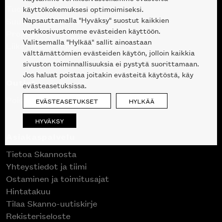
Tuotteet
käyttökokemuksesi optimoimiseksi.
Napsauttamalla "Hyväksy" suostut kaikkien
Suunnittelupalvelu
verkkosivustomme evästeiden käyttöön.
Projektimyynti
Valitsemalla "Hylkää" sallit ainoastaan
Liike Helsingin keskustassa
välttämättömien evästeiden käytön, jolloin kaikkia
sivuston toiminnallisuuksia ei pystytä suorittamaan.
Jos haluat poistaa joitakin evästeitä käytöstä, käy
Outlet
evästeasetuksissa.
Poistuvat mallikappaleet
EVÄSTEASETUKSET
HYLKÄÄ
HYVÄKSY
Asiakaspalvelu
Tietoa Skannosta
Yhteystiedot ja tiimi
Ostaminen ja toimitusajat
Hintatakuu
Tilaa Skanno-uutiskirje
Rekisteriseloste