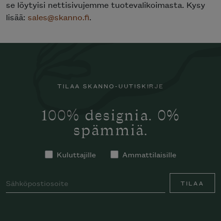
se löytyisi nettisivujemme tuotevalikoimasta. Kysy
lisää:
sales@skanno.fi
.
TILAA SKANNO-UUTISKIRJE
100% designia. 0%
spämmiä.
Kuluttajille
Ammattilaisille
TILAA