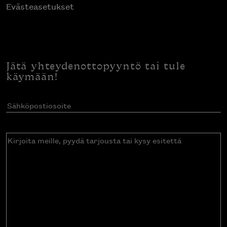
Evästeasetukset
Jätä yhteydenottopyyntö tai tule
käymään!
Sähköpostiosoite
(Pakollinen)
Kirjoita
meille,
pyydä
tarjousta
tai
kysy
esitettä