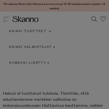
Tervetuloa Skannolle! Olemme avoinna ma-pe 10-18 (kesälauantait suljettu 1.8.
saakka).
KAIKKI TUOTTEET
Haku
KAIKKI VALMISTAJAT
Type 2 or more characters for results.
VIIMEKSI LISÄTTY
Hakusi
ei tuottanut tuloksia. Tiesithän, että
edustamiemme merkkien valikoima on
kokonaisuudessaan tilattavissa kauttamme, vaikkei