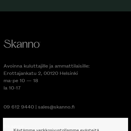
Avoinna kuluttajille ja ammattilaisille:
Erottajankatu 2, 00120 Helsinki
ma-pe 10 — 18
la 10-17
09 612 9440
|
sales@skanno.fi
Skanno
Käytämme verkkosivustollamme evästeitä