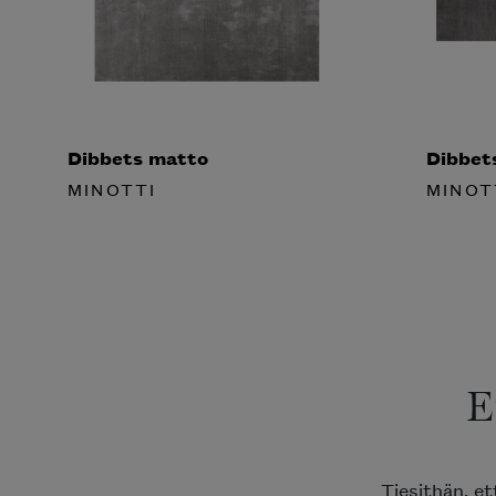
Dibbets matto
Dibbets
MINOTTI
MINOT
E
Tiesithän, et