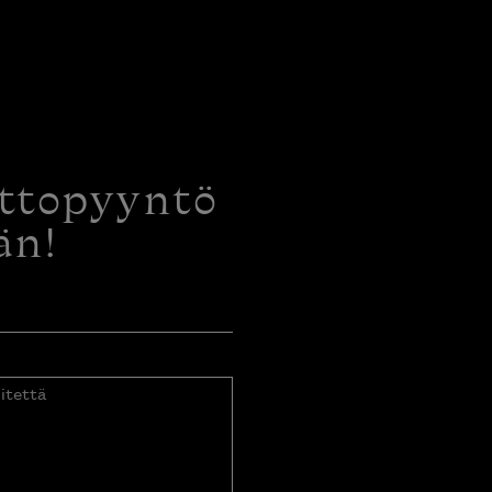
ottopyyntö
än!