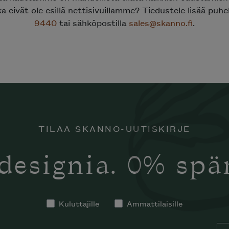
a eivät ole esillä nettisivuillamme? Tiedustele lisää puhe
9440
tai sähköpostilla
sales@skanno.fi
.
TILAA SKANNO-UUTISKIRJE
designia. 0% sp
tko tilata
notti’n
in kotiisi?
Kuluttajille
Ammattilaisille