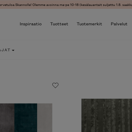
vetuloa Skannolle! Olemme avoinna ma-pe 10-18 (kesälauantait suljettu 1.8. saakka)
Inspiraatio
Tuotteet
Tuotemerkit
Palvelut
JAT
r results.