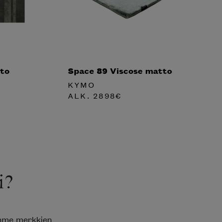
to
Space 89 Viscose matto
KYMO
ALK.
2898
€
?
mme merkkien