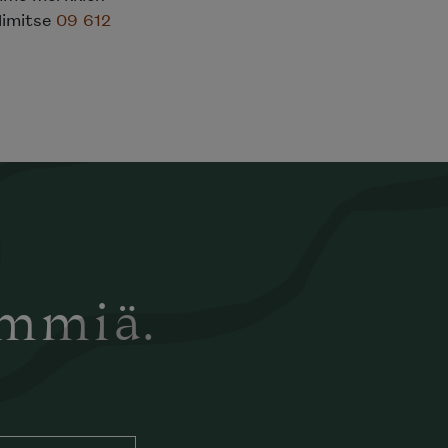
limitse
09 612
ämmiä.