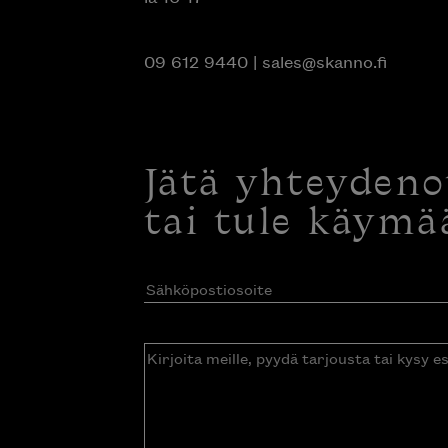
09 612 9440
|
sales@skanno.fi
Jätä yhteyden
tai tule käymä
Sähköpostiosoite
(Pakollinen)
Kirjoita
meille,
pyydä
tarjousta