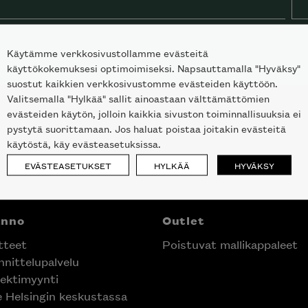
Käytämme verkkosivustollamme evästeitä
käyttökokemuksesi optimoimiseksi. Napsauttamalla "Hyväksy"
suostut kaikkien verkkosivustomme evästeiden käyttöön.
Valitsemalla "Hylkää" sallit ainoastaan välttämättömien
evästeiden käytön, jolloin kaikkia sivuston toiminnallisuuksia ei
pystytä suorittamaan. Jos haluat poistaa joitakin evästeitä
käytöstä, käy evästeasetuksissa.
EVÄSTEASETUKSET
HYLKÄÄ
HYVÄKSY
nno
Outlet
teet
Poistuvat mallikappaleet
nittelupalvelu
laisen merkin laadukkaasta
ektimyynti
alumallistosta.
e Helsingin keskustassa