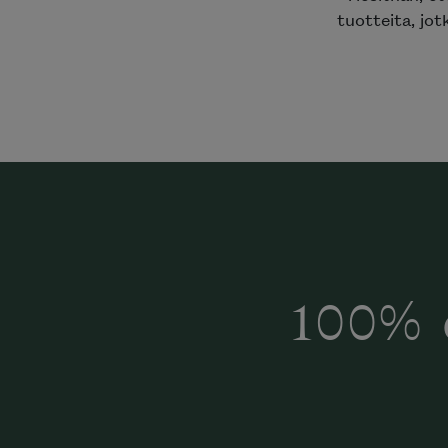
tuotteita, jotk
100% 
Halua
Mi
katalog