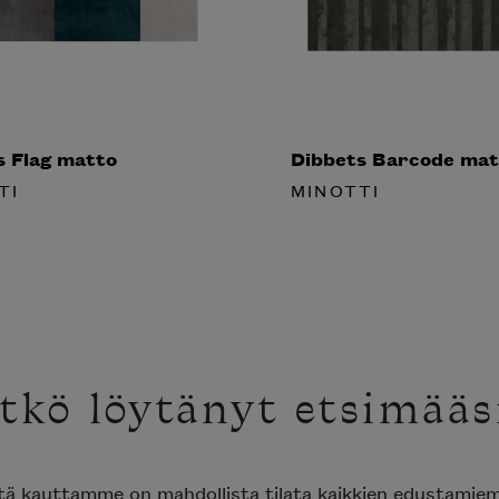
 Flag matto
Dibbets Barcode mat
TI
MINOTTI
tkö löytänyt etsimääsi
tä kauttamme on mahdollista tilata kaikkien edustamie