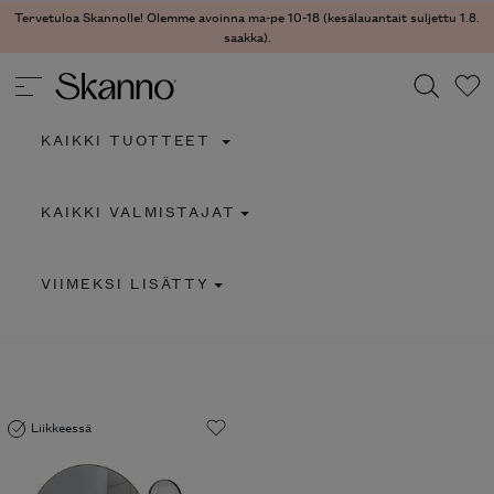
Tervetuloa Skannolle! Olemme avoinna ma-pe 10-18 (kesälauantait suljettu 1.8.
saakka).
KAIKKI TUOTTEET
Haku
KAIKKI VALMISTAJAT
Type 2 or more characters for results.
VIIMEKSI LISÄTTY
Liikkeessä