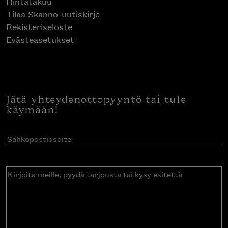
Hintatakuu
Tilaa Skanno-uutiskirje
Rekisteriseloste
Evästeasetukset
Jätä yhteydenottopyyntö tai tule
käymään!
Sähköpostiosoite
(Pakollinen)
Kirjoita
meille,
pyydä
tarjousta
tai