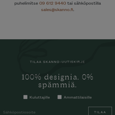
puhelimitse
09 612 9440
tai sähköpostilla
sales@skanno.fi
.
TILAA SKANNO-UUTISKIRJE
100% designia. 0%
spämmiä.
Kuluttajille
Ammattilaisille
TILAA