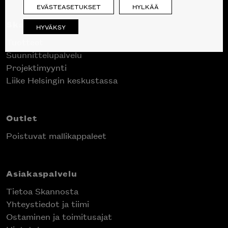
EVÄSTEASETUKSET
HYLKÄÄ
Skanno
HYVÄKSY
Tuotteet
Suunnittelupalvelu
Projektimyynti
Liike Helsingin keskustassa
Outlet
Poistuvat mallikappaleet
Asiakaspalvelu
Tietoa Skannosta
Yhteystiedot ja tiimi
Ostaminen ja toimitusajat