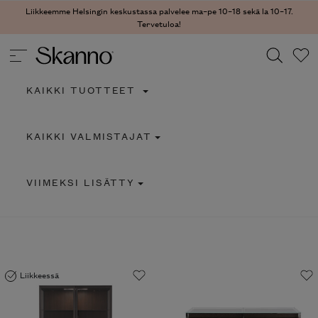
Liikkeemme Helsingin keskustassa palvelee ma–pe 10–18 sekä la 10–17.
Tervetuloa!
KAIKKI TUOTTEET
Haku
KAIKKI VALMISTAJAT
Type 2 or more characters for results.
VIIMEKSI LISÄTTY
Liikkeessä