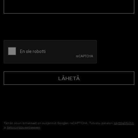
CAPTCHA
Tämän sivun lomakkeet on suojannut Googlen reCAPTCHA. Tutustu palvelun
käyttöehtoihin
ja
tietosuojalausekkeeseen