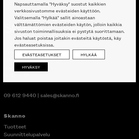
Napsauttamalla "Hyväksy" suostut kaikkien
verkkosivustomme evästeiden käyttöön.
Valitsemalla "Hylkää" sallit ainoastaan
välttämättömien evästeiden käytön, jolloin kaikkia
sivuston toiminnallisuuksia ei pystytä suorittamaan.
Jos haluat poistaa joitakin evästeitä käytöstä, käy
evästeasetuksissa.
Avoinna kuluttajille ja ammattilaisille:
EVÄSTEASETUKSET
HYLKÄÄ
Erottajankatu 2, 00120 Helsinki
ma-pe 10 — 18
HYVÄKSY
la 10 — 17
09 612 9440
|
sales@skanno.fi
Skanno
Tuotteet
Suunnittelupalvelu