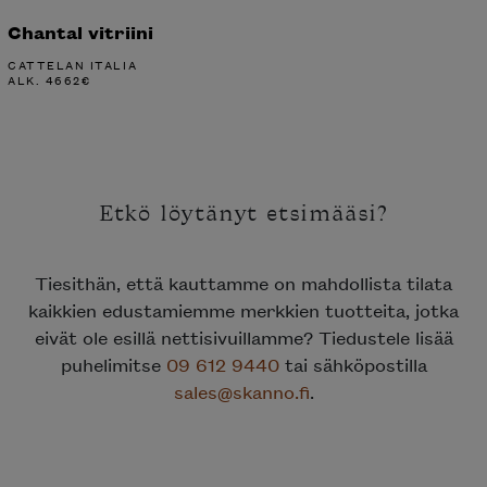
Chantal vitriini
CATTELAN ITALIA
ALK.
4662
€
Etkö löytänyt etsimääsi?
Tiesithän, että kauttamme on mahdollista tilata
kaikkien edustamiemme merkkien tuotteita, jotka
eivät ole esillä nettisivuillamme? Tiedustele lisää
puhelimitse
09 612 9440
tai sähköpostilla
sales@skanno.fi
.