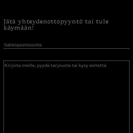
Jätä yhteydenottopyyntö tai tule
käymään!
Sähköpostiosoite
(Pakollinen)
Kirjoita
meille,
pyydä
tarjousta
tai
kysy
esitettä