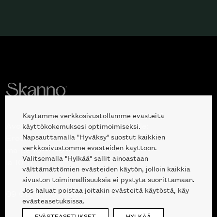
Käytämme verkkosivustollamme evästeitä
Avoinna kuluttajille ja ammattilaisille:
käyttökokemuksesi optimoimiseksi.
Napsauttamalla "Hyväksy" suostut kaikkien
Erottajankatu 2, 00120 Helsinki
verkkosivustomme evästeiden käyttöön.
ma-pe 10 — 18
Valitsemalla "Hylkää" sallit ainoastaan
la 10-17
välttämättömien evästeiden käytön, jolloin kaikkia
sivuston toiminnallisuuksia ei pystytä suorittamaan.
Jos haluat poistaa joitakin evästeitä käytöstä, käy
09 612 9440
|
sales@skanno.fi
evästeasetuksissa.
EVÄSTEASETUKSET
HYLKÄÄ