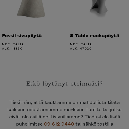
Fossil sivupöytä
S Table ruokapöytä
MDF ITALIA
MDF ITALIA
ALK.
1383
€
ALK.
4702
€
Etkö löytänyt etsimääsi?
Tiesithän, että kauttamme on mahdollista tilata
kaikkien edustamiemme merkkien tuotteita, jotka
eivät ole esillä nettisivuillamme? Tiedustele lisää
puhelimitse
09 612 9440
tai sähköpostilla