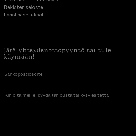
Rekisteriseloste
Evästeasetukset
Jätä yhteydenottopyyntö tai tule
käymään!
Sähköpostiosoite
(Pakollinen)
Kirjoita
meille,
pyydä
tarjousta
tai
kysy