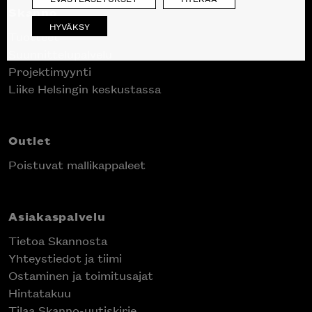
Skanno
HYVÄKSY
Tuotteet
Suunnittelupalvelu
Projektimyynti
Liike Helsingin keskustassa
Outlet
Poistuvat mallikappaleet
Asiakaspalvelu
Tietoa Skannosta
Yhteystiedot ja tiimi
Ostaminen ja toimitusajat
Hintatakuu
Tilaa Skanno-uutiskirje