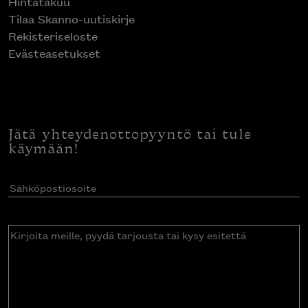
Hintatakuu
Tilaa Skanno-uutiskirje
Rekisteriseloste
Evästeasetukset
Jätä yhteydenottopyyntö tai tule
käymään!
Sähköpostiosoite
(Pakollinen)
Kirjoita
meille,
pyydä
tarjousta
tai