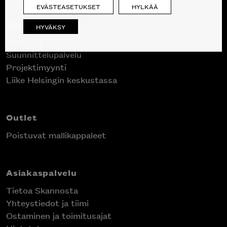
EVÄSTEASETUKSET
HYLKÄÄ
Skanno
HYVÄKSY
Tuotteet
Suunnittelupalvelu
Projektimyynti
Liike Helsingin keskustassa
Outlet
Poistuvat mallikappaleet
Asiakaspalvelu
Tietoa Skannosta
Yhteystiedot ja tiimi
Ostaminen ja toimitusajat