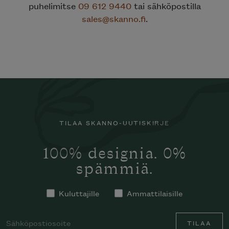
puhelimitse
09 612 9440
tai sähköpostilla
sales@skanno.fi
.
TILAA SKANNO-UUTISKIRJE
100% designia. 0%
spämmiä.
Kuluttajille
Ammattilaisille
TILAA