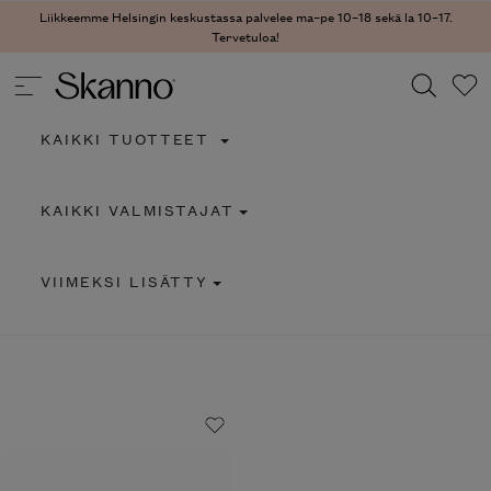
Liikkeemme Helsingin keskustassa palvelee ma–pe 10–18 sekä la 10–17.
Tervetuloa!
KAIKKI TUOTTEET
Haku
KAIKKI VALMISTAJAT
Type 2 or more characters for results.
VIIMEKSI LISÄTTY