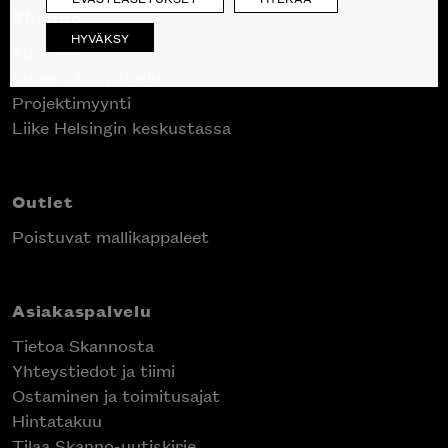
Skanno
HYVÄKSY
Tuotteet
Suunnittelupalvelu
Projektimyynti
Liike Helsingin keskustassa
Outlet
Poistuvat mallikappaleet
Asiakaspalvelu
Tietoa Skannosta
Yhteystiedot ja tiimi
Ostaminen ja toimitusajat
Hintatakuu
Tilaa Skanno-uutiskirje