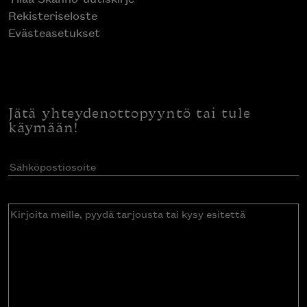
Rekisteriseloste
Evästeasetukset
Jätä yhteydenottopyyntö tai tule
käymään!
Sähköpostiosoite
(Pakollinen)
Kirjoita
meille,
pyydä
tarjousta
tai
kysy