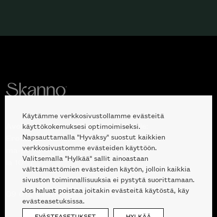
Käytämme verkkosivustollamme evästeitä
Avoinna kuluttajille ja ammattilaisille:
käyttökokemuksesi optimoimiseksi.
Napsauttamalla "Hyväksy" suostut kaikkien
Erottajankatu 2, 00120 Helsinki
verkkosivustomme evästeiden käyttöön.
ma-pe 10 — 18
Valitsemalla "Hylkää" sallit ainoastaan
la 10-17
välttämättömien evästeiden käytön, jolloin kaikkia
sivuston toiminnallisuuksia ei pystytä suorittamaan.
Jos haluat poistaa joitakin evästeitä käytöstä, käy
09 612 9440
|
sales@skanno.fi
evästeasetuksissa.
EVÄSTEASETUKSET
HYLKÄÄ