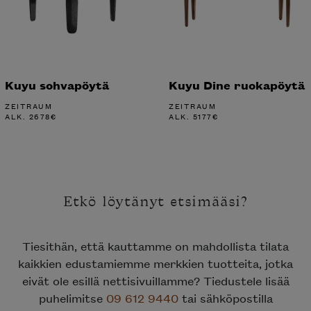
Kuyu sohvapöytä
Kuyu Dine ruokapöytä
ZEITRAUM
ZEITRAUM
ALK.
2678
€
ALK.
5177
€
Etkö löytänyt etsimääsi?
Tiesithän, että kauttamme on mahdollista tilata
kaikkien edustamiemme merkkien tuotteita, jotka
eivät ole esillä nettisivuillamme? Tiedustele lisää
puhelimitse
09 612 9440
tai sähköpostilla