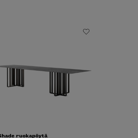
Shade ruokapöytä