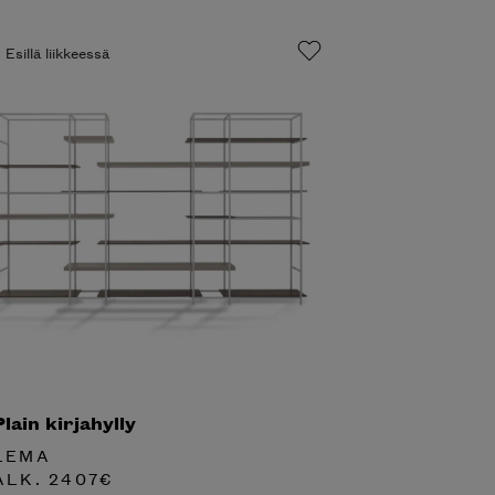
Esillä liikkeessä
Plain kirjahylly
LEMA
ALK.
2407
€