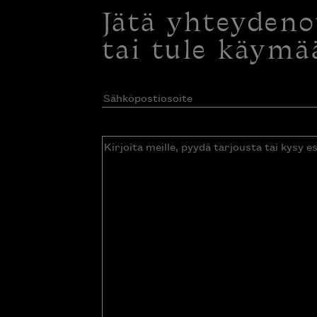
Jätä yhteyden
tai tule käymä
Sähköpostiosoite
(Pakollinen)
Kirjoita
meille,
pyydä
tarjousta
tai
kysy
esitettä