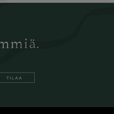
ämmiä.
TILAA