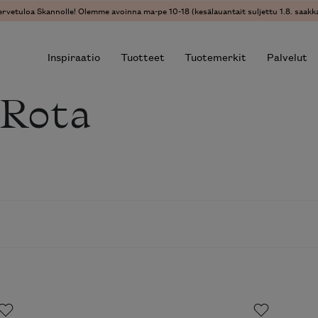
ervetuloa Skannolle! Olemme avoinna ma-pe 10-18 (kesälauantait suljettu 1.8. saakka
Inspiraatio
Tuotteet
Tuotemerkit
Palvelut
 Rota
r results.