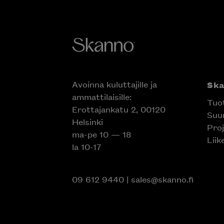
Avoinna kuluttajille ja
Sk
ammattilaisille:
Tuo
Erottajankatu 2, 00120
Suun
Helsinki
Proj
ma-pe 10 — 18
Liik
la 10-17
09 612 9440
|
sales@skanno.fi