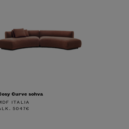
Cosy Curve sohva
MDF ITALIA
ALK.
5047
€