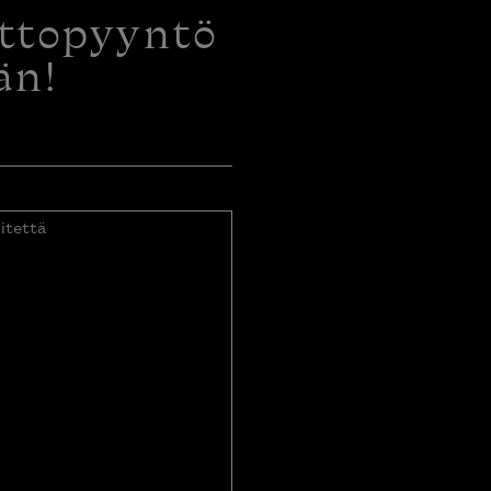
ottopyyntö
än!