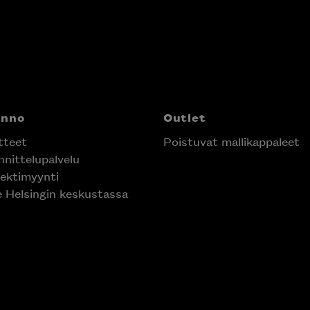
anno
Outlet
tteet
Poistuvat mallikappaleet
nittelupalvelu
ektimyynti
e Helsingin keskustassa