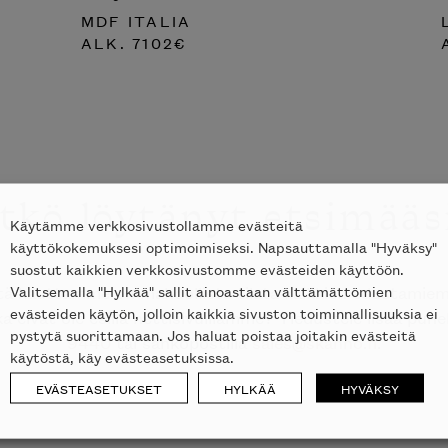
MDF ITALIA
ALK.
7102
€
tkö löytänyt etsimääs
Käytämme verkkosivustollamme evästeitä
käyttökokemuksesi optimoimiseksi. Napsauttamalla "Hyväksy"
suostut kaikkien verkkosivustomme evästeiden käyttöön.
Valitsemalla "Hylkää" sallit ainoastaan välttämättömien
ttä kauttamme on mahdollista tilata kaikkien edustami
evästeiden käytön, jolloin kaikkia sivuston toiminnallisuuksia ei
ka eivät ole esillä nettisivuillamme? Tiedustele lisää puh
pystytä suorittamaan. Jos haluat poistaa joitakin evästeitä
9440
tai sähköpostilla
sales@skanno.fi
.
käytöstä, käy evästeasetuksissa.
EVÄSTEASETUKSET
HYLKÄÄ
HYVÄKSY