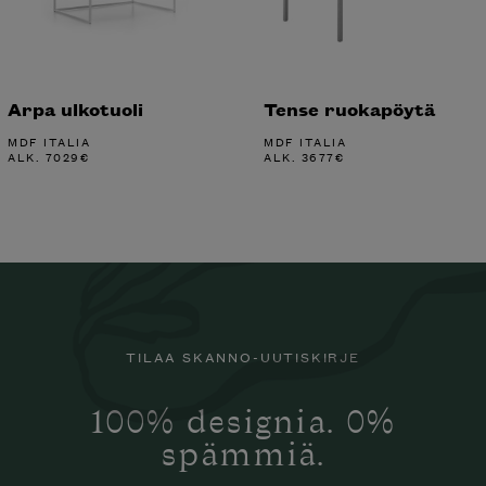
Arpa ulkotuoli
Tense ruokapöytä
MDF ITALIA
MDF ITALIA
ALK.
7029
€
ALK.
3677
€
TILAA SKANNO-UUTISKIRJE
100% designia. 0%
spämmiä.