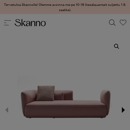
Tervetuloa Skannolle! Olemme avoinna ma-pe 10-18 (kesälauantait suljettu 1.8.
saakka).
SOHVAT
/
SOHVAT
/ COSY SOHVA
Haku
Type 2 or more characters for results.