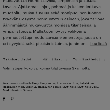
mukavuutta rauhoittavalla, lämpimällä ja tutulla
tavalla. Ajattomat linjat, pehmeä ja kaiken kattava
muotoilu, mukautuvuus sekä monipuolinen luonne
tekevät Cosysta pehmustetun esineen, joka tarjoaa
äärimmäistä mukavuutta monissa tilanteissa ja
ympäristöissä. Mallistoon löytyy valikoima
pehmustettuja modulaarisia elementtejä, jossa on
eri syvyisiä sekä pituisia istuimia, joihin on...
Lue lisää
Tekniset tiedot
Näin tilaat
Toimitustiedot
Valmistajan koko valikoima tilattavissa Skannolta.
Avainsanat tuotteelle
Cosy
,
Cosy sohva
,
Francesco Rota
,
Italialainen
,
Italialainen moduulisohva
,
Italialainen sohva
,
MDF Italia
,
MDF Italia Cosy
,
Moduulisohva
,
Sohvat