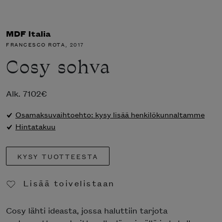
MDF Italia
FRANCESCO ROTA
, 2017
Cosy sohva
Alk.
7102
€
Osamaksuvaihtoehto: kysy lisää henkilökunnaltamme
Hintatakuu
KYSY TUOTTEESTA
Lisää toivelistaan
Poista toivelistasta
Cosy lähti ideasta, jossa haluttiin tarjota