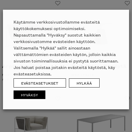
Käytämme verkkosivustollamme evästeitä
käyttökokemuksesi optimoimiseksi.
Napsauttamalla "Hyväksy" suostut kaikkien
verkkosivustomme evästeiden käyttöön.
Valitsemalla "Hylkää" sallit ainoastaan
välttämättömien evästeiden käytön, jolloin kaikkia
sivuston toiminnallisuuksia ei pystytä suorittamaan.
Arpa ulkosohva
Rock table ulkopöytä
Jos haluat poistaa joitakin evästeitä käytöstä, käy
evästeasetuksissa.
MDF ITALIA
MDF ITALIA
ALK.
11318
€
ALK.
3744
€
EVÄSTEASETUKSET
HYLKÄÄ
HYVÄKSY