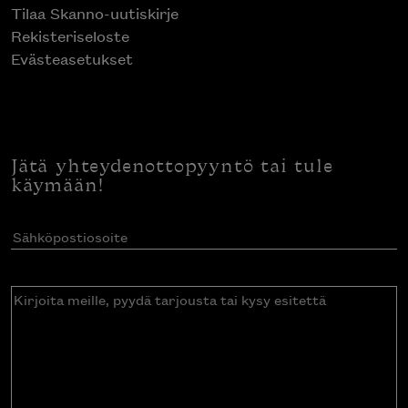
Tilaa Skanno-uutiskirje
Rekisteriseloste
Evästeasetukset
Jätä yhteydenottopyyntö tai tule
käymään!
Sähköpostiosoite
(Pakollinen)
Kirjoita
meille,
pyydä
tarjousta
tai
kysy