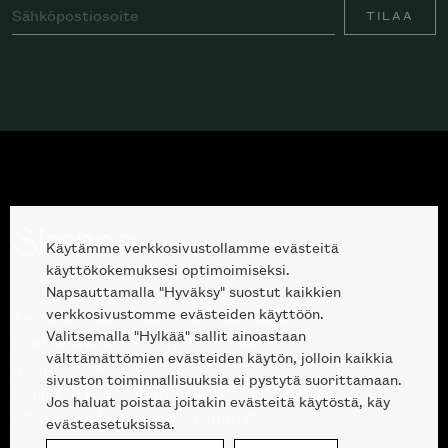
TILAA
Käytämme verkkosivustollamme evästeitä
käyttökokemuksesi optimoimiseksi.
Napsauttamalla "Hyväksy" suostut kaikkien
verkkosivustomme evästeiden käyttöön.
Avoinna kuluttajille ja ammattilaisille:
Valitsemalla "Hylkää" sallit ainoastaan
Erottajankatu 2, 00120 Helsinki
välttämättömien evästeiden käytön, jolloin kaikkia
ma-pe 10 — 18
sivuston toiminnallisuuksia ei pystytä suorittamaan.
(suljettu kesälauantaisin välillä 27.6.-1.8.)
Jos haluat poistaa joitakin evästeitä käytöstä, käy
09 612 9440
|
sales@skanno.fi
evästeasetuksissa.