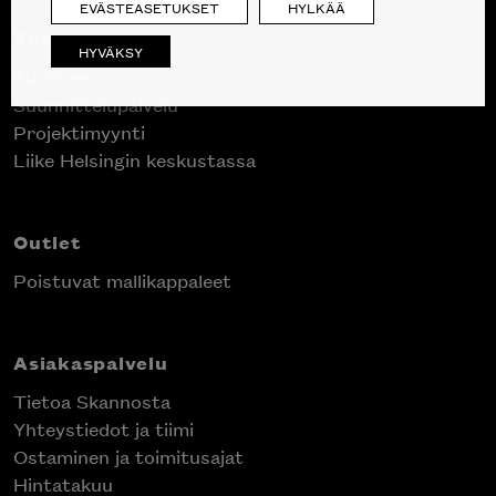
EVÄSTEASETUKSET
HYLKÄÄ
Skanno
HYVÄKSY
Tuotteet
Suunnittelupalvelu
Projektimyynti
Liike Helsingin keskustassa
Outlet
Poistuvat mallikappaleet
Asiakaspalvelu
Tietoa Skannosta
Yhteystiedot ja tiimi
Ostaminen ja toimitusajat
Hintatakuu