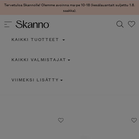
Tervetuloa Skannolle! Olemme avoinna ma-pe 10-18 (kesälauantait suljettu 1.8.
saakka).
KAIKKI TUOTTEET
Haku
KAIKKI VALMISTAJAT
Type 2 or more characters for results.
VIIMEKSI LISÄTTY