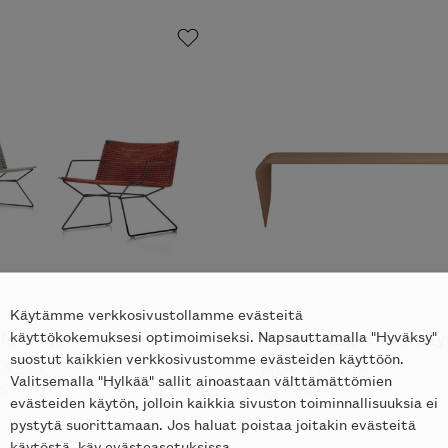
Käytämme verkkosivustollamme evästeitä
käyttökokemuksesi optimoimiseksi. Napsauttamalla "Hyväksy"
ist nojatuoli
Mamba Light seinähyl
suostut kaikkien verkkosivustomme evästeiden käyttöön.
TALIA
MDF ITALIA
Valitsemalla "Hylkää" sallit ainoastaan välttämättömien
584
€
1476
€
evästeiden käytön, jolloin kaikkia sivuston toiminnallisuuksia ei
pystytä suorittamaan. Jos haluat poistaa joitakin evästeitä
käytöstä, käy evästeasetuksissa.