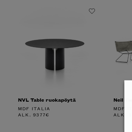
NVL Table ruokapöytä
Neil Tw
MDF ITALIA
MDF I
ALK.
9377
€
ALK.
3