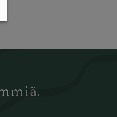
ämmiä.