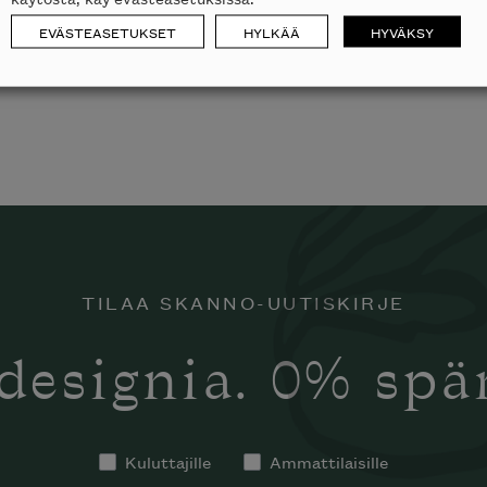
EVÄSTEASETUKSET
HYLKÄÄ
HYVÄKSY
TILAA SKANNO-UUTISKIRJE
designia. 0% sp
Kuluttajille
Ammattilaisille