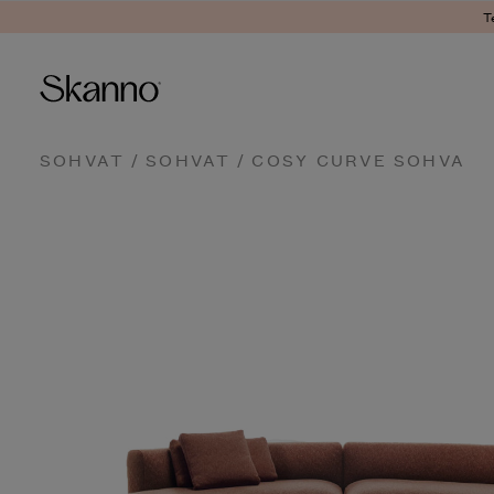
T
Haku
SOHVAT
/
SOHVAT
/ COSY CURVE SOHVA
Type 2 or more characters fo