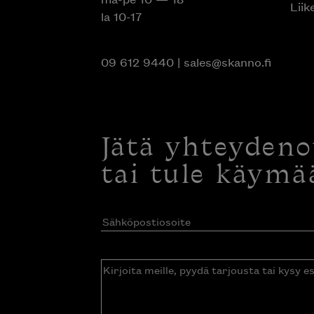
Liik
la 10-17
09 612 9440
|
sales@skanno.fi
Jätä yhteyden
tai tule käymä
Sähköpostiosoite
(Pakollinen)
Kirjoita
meille,
pyydä