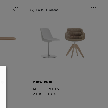
Esillä liikkeessä
ly
Flow tuoli
MDF ITALIA
ALK.
605
€