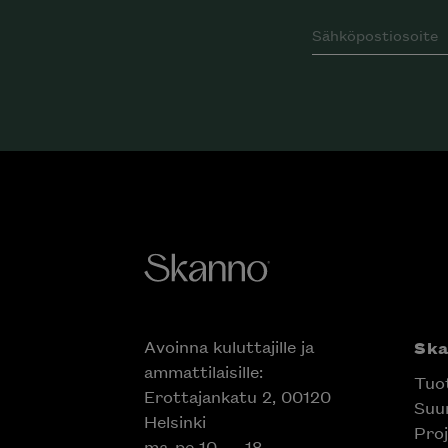
Avoinna kuluttajille ja
Sk
ammattilaisille:
Tuo
Erottajankatu 2, 00120
Suun
Helsinki
Proj
ma-pe 10 — 18