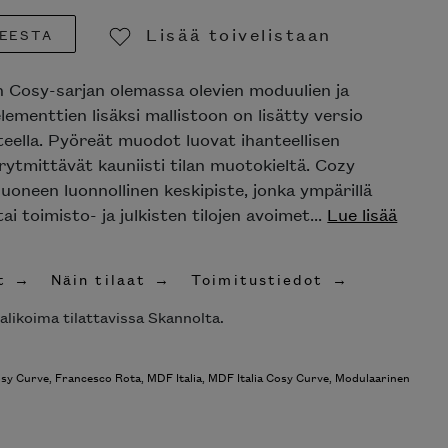
Lisää toivelistaan
EESTA
Poista toivelistasta
 Cosy-sarjan olemassa olevien moduulien ja
lementtien lisäksi mallistoon on lisätty versio
teella. Pyöreät muodot luovat ihanteellisen
ytmittävät kauniisti tilan muotokieltä. Cozy
uoneen luonnollinen keskipiste, jonka ympärillä
i toimisto- ja julkisten tilojen avoimet...
Lue lisää
t
Näin tilaat
Toimitustiedot
alikoima tilattavissa Skannolta.
sy Curve
,
Francesco Rota
,
MDF Italia
,
MDF Italia Cosy Curve
,
Modulaarinen