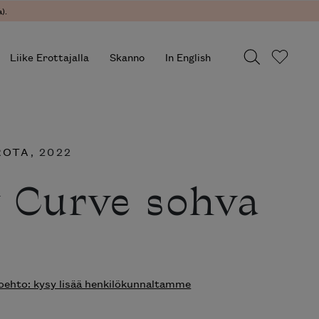
).
Liike Erottajalla
Skanno
In English
ROTA
, 2022
 Curve sohva
ehto: kysy lisää henkilökunnaltamme