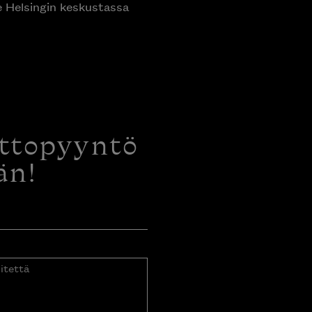
e Helsingin keskustassa
ottopyyntö
än!