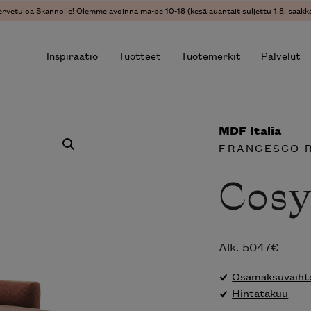
ervetuloa Skannolle! Olemme avoinna ma-pe 10-18 (kesälauantait suljettu 1.8. saakka
Inspiraatio
Tuotteet
Tuotemerkit
Palvelut
MDF Italia
r results.
FRANCESCO 
Cosy
Alk.
5047
€
Osamaksuvaihto
Hintatakuu