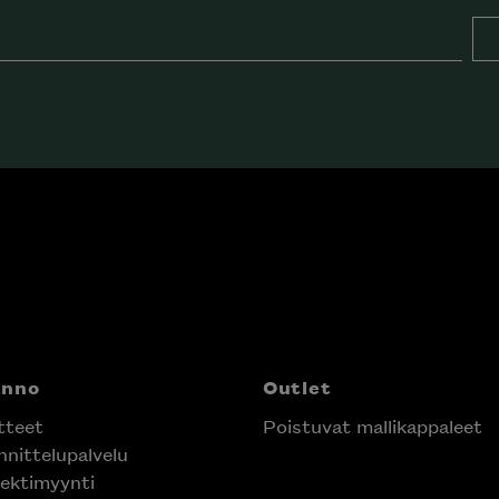
anno
Outlet
tteet
Poistuvat mallikappaleet
nittelupalvelu
ektimyynti