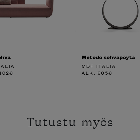
ohva
Metodo sohvapöytä
TALIA
MDF ITALIA
102
€
ALK.
605
€
Tutustu myös