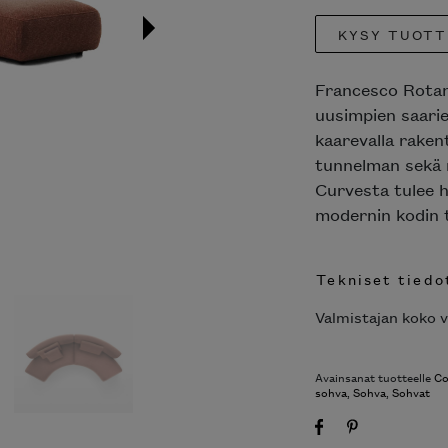
KYSY TUOTT
Francesco Rotan
uusimpien saarie
kaarevalla raken
tunnelman sekä r
Curvesta tulee h
modernin kodin ta
Tekniset tiedo
Valmistajan koko v
Avainsanat tuotteelle
Co
sohva
,
Sohva
,
Sohvat