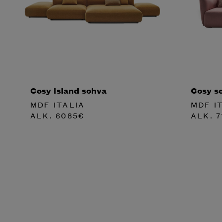
Cosy Island sohva
Cosy s
MDF ITALIA
MDF I
ALK.
6085
€
ALK.
7