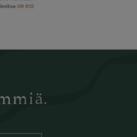
elimitse
09 612
ämmiä.