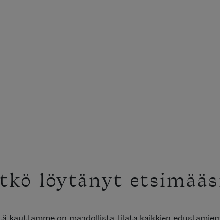
tkö löytänyt etsimääs
ttä kauttamme on mahdollista tilata kaikkien edustami