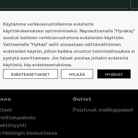
Käytämme verkkosivustollamme evästeitä
käyttökokemuksesi optimoimiseksi. Napsauttamalla "Hyväksy"
suostut kaikkien verkkosivustomme evästeiden käyttöön.
Valitsemalla "Hylkää" sallit ainoastaan välttämättömien
evästeiden käytön, jolloin kaikkia sivuston toiminnallisuuksia ei
pystytä suorittamaan. Jos haluat poistaa joitakin evästeitä
käytöstä, käy evästeasetuksissa.
EVÄSTEASETUKSET
HYLKÄÄ
HYVÄKSY
anno
Outlet
tteet
Poistuvat mallikappaleet
nittelupalvelu
ektimyynti
e Helsingin keskustassa