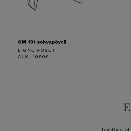
CM 191 sohvapöytä
LIGNE ROSET
ALK.
1090
€
E
Tiesithän, e