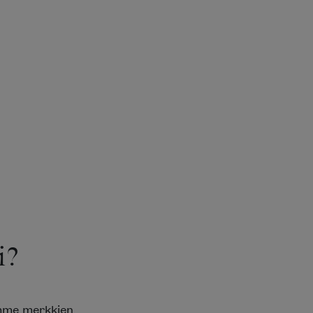
i?
emme merkkien