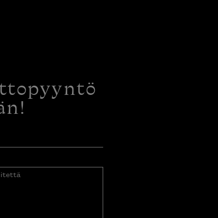
ottopyyntö
än!