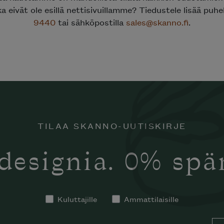
ka eivät ole esillä nettisivuillamme? Tiedustele lisää puh
9440
tai sähköpostilla
sales@skanno.fi
.
TILAA SKANNO-UUTISKIRJE
designia. 0% sp
Kuluttajille
Ammattilaisille