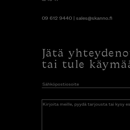
09 612 9440
|
sales@skanno.fi
Jätä yhteyden
tai tule käymä
Sähköpostiosoite
(Pakollinen)
Kirjoita
meille,
pyydä
tarjousta