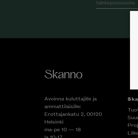
Avoinna kuluttajille ja
Sk
ammattilaisille:
Tuo
Erottajankatu 2, 00120
Suun
Helsinki
Proj
ma-pe 10 — 18
Liik
la 10-17