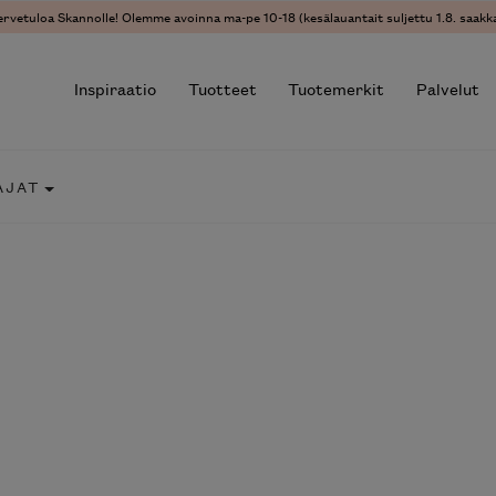
ervetuloa Skannolle! Olemme avoinna ma-pe 10-18 (kesälauantait suljettu 1.8. saakka
Inspiraatio
Tuotteet
Tuotemerkit
Palvelut
AJAT
r results.