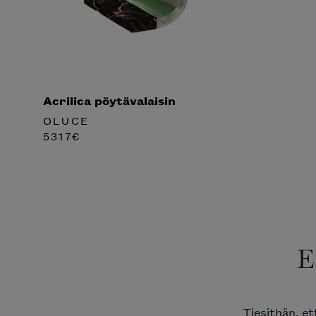
Acrilica pöytävalaisin
OLUCE
5317
€
E
Tiesithän, e