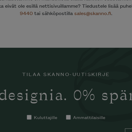
ka eivät ole esillä nettisivuillamme? Tiedustele lisää puh
9440
tai sähköpostilla
sales@skanno.fi
.
TILAA SKANNO-UUTISKIRJE
designia. 0% sp
Kuluttajille
Ammattilaisille