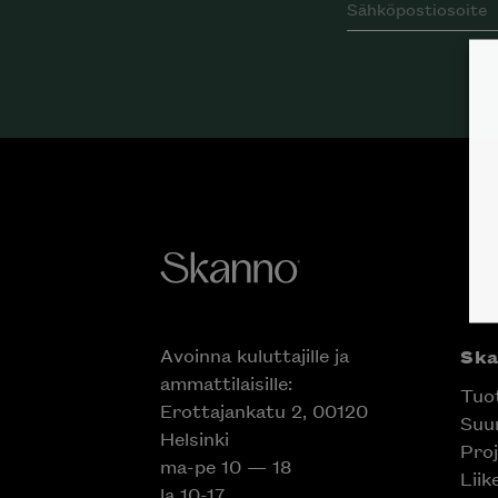
Avoinna kuluttajille ja
Sk
ammattilaisille:
Tuo
Erottajankatu 2, 00120
Suun
Helsinki
Proj
ma-pe 10 — 18
Liik
la 10-17