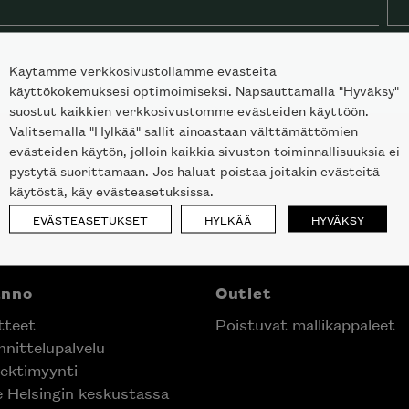
Käytämme verkkosivustollamme evästeitä
käyttökokemuksesi optimoimiseksi. Napsauttamalla "Hyväksy"
suostut kaikkien verkkosivustomme evästeiden käyttöön.
Valitsemalla "Hylkää" sallit ainoastaan välttämättömien
evästeiden käytön, jolloin kaikkia sivuston toiminnallisuuksia ei
pystytä suorittamaan. Jos haluat poistaa joitakin evästeitä
käytöstä, käy evästeasetuksissa.
EVÄSTEASETUKSET
HYLKÄÄ
HYVÄKSY
anno
Outlet
tteet
Poistuvat mallikappaleet
nittelupalvelu
ektimyynti
e Helsingin keskustassa