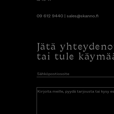
09 612 9440
|
sales@skanno.fi
Jätä yhteyden
tai tule käymä
Sähköpostiosoite
(Pakollinen)
Kirjoita
meille,
pyydä
tarjousta