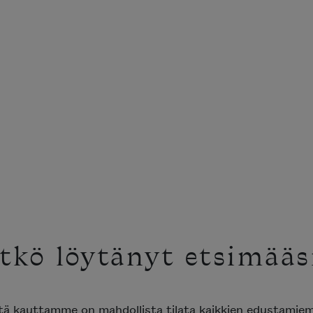
tkö löytänyt etsimääs
ttä kauttamme on mahdollista tilata kaikkien edustami