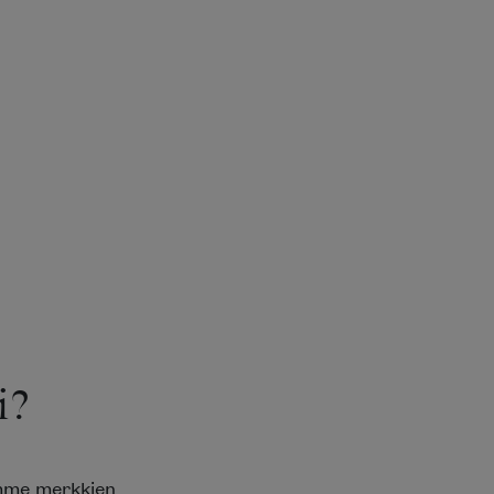
i?
emme merkkien