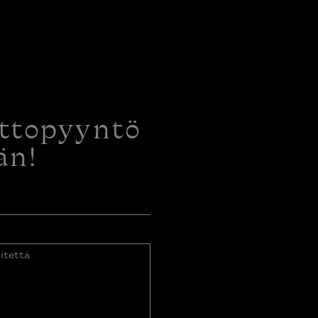
ottopyyntö
än!