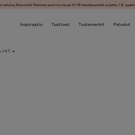
ervetuloa Skannolle! Olemme avoinna ma-pe 10-18 (kesälauantait suljettu 1.8. saakka
Inspiraatio
Tuotteet
Tuotemerkit
Palvelut
AJAT
r results.