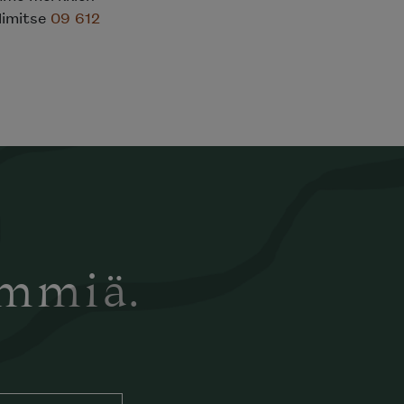
elimitse
09 612
ämmiä.