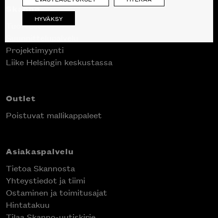
Skanno
HYVÄKSY
Tuotteet
Suunnittelupalvelu
Projektimyynti
Liike Helsingin keskustassa
Outlet
Poistuvat mallikappaleet
Asiakaspalvelu
Tietoa Skannosta
Yhteystiedot ja tiimi
Ostaminen ja toimitusajat
Hintatakuu
Tilaa Skanno-uutiskirje