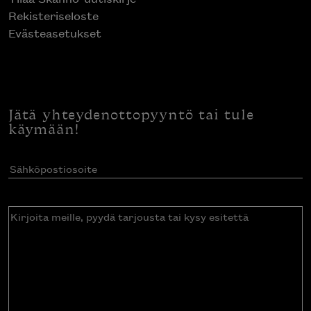
Rekisteriseloste
Evästeasetukset
Jätä yhteydenottopyyntö tai tule
käymään!
Sähköpostiosoite
(Pakollinen)
Kirjoita
meille,
pyydä
tarjousta
tai
kysy