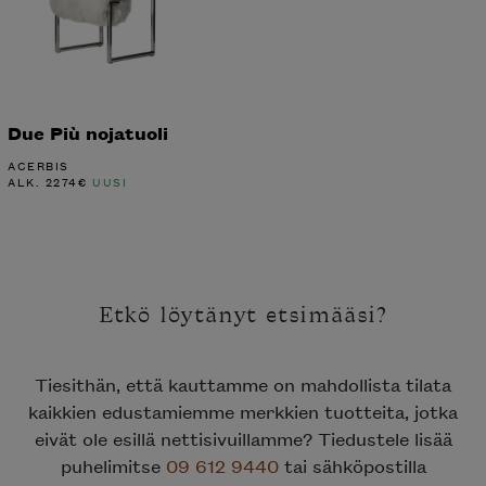
Due Più nojatuoli
ACERBIS
ALK.
2274
€
UUSI
Etkö löytänyt etsimääsi?
Tiesithän, että kauttamme on mahdollista tilata
kaikkien edustamiemme merkkien tuotteita, jotka
eivät ole esillä nettisivuillamme? Tiedustele lisää
puhelimitse
09 612 9440
tai sähköpostilla