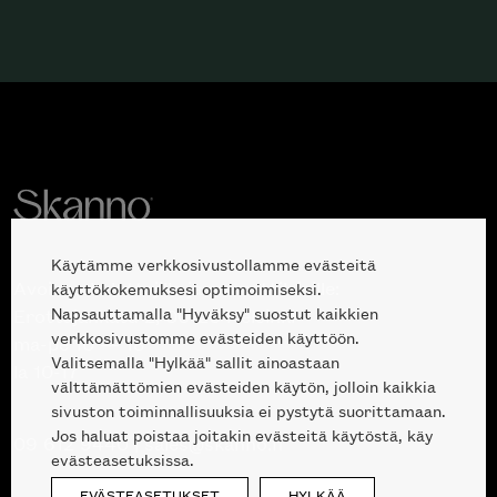
Käytämme verkkosivustollamme evästeitä
Avoinna kuluttajille ja ammattilaisille:
käyttökokemuksesi optimoimiseksi.
Napsauttamalla "Hyväksy" suostut kaikkien
Erottajankatu 2, 00120 Helsinki
verkkosivustomme evästeiden käyttöön.
ma-pe 10 — 18
Valitsemalla "Hylkää" sallit ainoastaan
la 10-17
välttämättömien evästeiden käytön, jolloin kaikkia
sivuston toiminnallisuuksia ei pystytä suorittamaan.
Jos haluat poistaa joitakin evästeitä käytöstä, käy
09 612 9440
|
sales@skanno.fi
evästeasetuksissa.
EVÄSTEASETUKSET
HYLKÄÄ