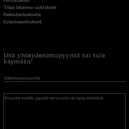
Tilaa Skanno-uutiskirje
Rekisteriseloste
Evästeasetukset
Jätä yhteydenottopyyntö tai tule
käymään!
Sähköpostiosoite
(Pakollinen)
Kirjoita
meille,
pyydä
tarjousta
tai