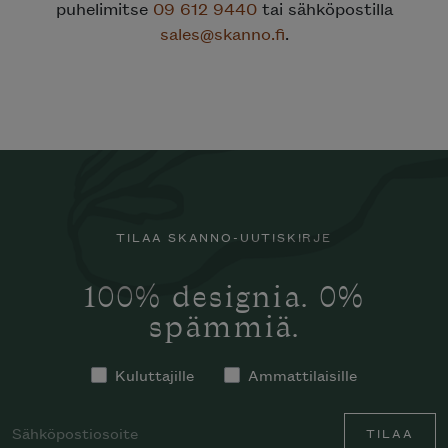
puhelimitse
09 612 9440
tai sähköpostilla
sales@skanno.fi
.
TILAA SKANNO-UUTISKIRJE
100% designia. 0%
spämmiä.
Kuluttajille
Ammattilaisille
TILAA