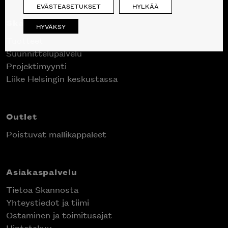
EVÄSTEASETUKSET
HYLKÄÄ
Skanno
HYVÄKSY
Tuotteet
Suunnittelupalvelu
Projektimyynti
Liike Helsingin keskustassa
Outlet
Poistuvat mallikappaleet
Asiakaspalvelu
Tietoa Skannosta
Yhteystiedot ja tiimi
Ostaminen ja toimitusajat
Hintatakuu