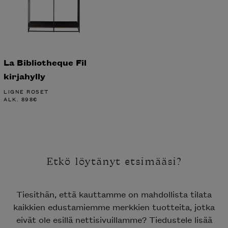
La Bibliotheque Fil
kirjahylly
LIGNE ROSET
ALK.
898
€
Etkö löytänyt etsimääsi?
Tiesithän, että kauttamme on mahdollista tilata
kaikkien edustamiemme merkkien tuotteita, jotka
eivät ole esillä nettisivuillamme? Tiedustele lisää