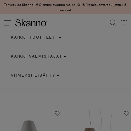
Tervetuloa Skannolle! Olemme avoinna ma-pe 10-18 (kesälauantait suljettu 1.8.
saakka).
KAIKKI TUOTTEET
Haku
KAIKKI VALMISTAJAT
Type 2 or more characters for results.
VIIMEKSI LISÄTTY