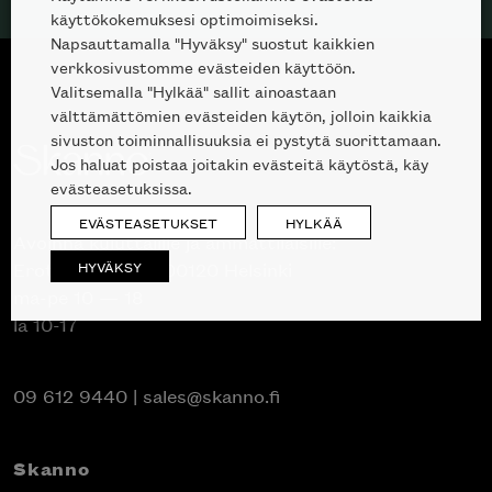
käyttökokemuksesi optimoimiseksi.
Napsauttamalla "Hyväksy" suostut kaikkien
verkkosivustomme evästeiden käyttöön.
Valitsemalla "Hylkää" sallit ainoastaan
välttämättömien evästeiden käytön, jolloin kaikkia
sivuston toiminnallisuuksia ei pystytä suorittamaan.
Jos haluat poistaa joitakin evästeitä käytöstä, käy
evästeasetuksissa.
EVÄSTEASETUKSET
HYLKÄÄ
Avoinna kuluttajille ja ammattilaisille:
HYVÄKSY
Erottajankatu 2, 00120 Helsinki
ma-pe 10 — 18
la 10-17
09 612 9440
|
sales@skanno.fi
Skanno