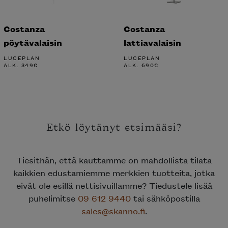
Costanza
Costanza
pöytävalaisin
lattiavalaisin
LUCEPLAN
LUCEPLAN
ALK.
349
€
ALK.
690
€
Etkö löytänyt etsimääsi?
Tiesithän, että kauttamme on mahdollista tilata
kaikkien edustamiemme merkkien tuotteita, jotka
eivät ole esillä nettisivuillamme? Tiedustele lisää
puhelimitse
09 612 9440
tai sähköpostilla
sales@skanno.fi
.