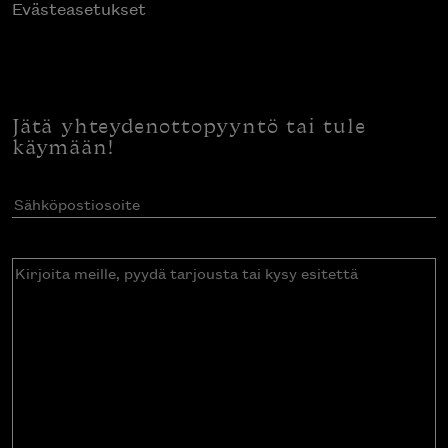
Evästeasetukset
Jätä yhteydenottopyyntö tai tule
käymään!
Sähköpostiosoite
(Pakollinen)
Kirjoita
meille,
pyydä
tarjousta
tai
kysy
esitettä