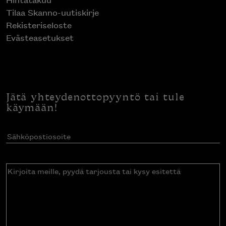
Tilaa Skanno-uutiskirje
Rekisteriseloste
Evästeasetukset
Jätä yhteydenottopyyntö tai tule
käymään!
Sähköpostiosoite
(Pakollinen)
Kirjoita
meille,
pyydä
tarjousta
tai