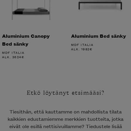
Aluminium Canopy
Aluminium Bed sänky
Bed sänky
MDF ITALIA
ALK.
1982
€
MDF ITALIA
ALK.
3624
€
Etkö löytänyt etsimääsi?
Tiesithän, että kauttamme on mahdollista tilata
kaikkien edustamiemme merkkien tuotteita, jotka
eivät ole esillä nettisivuillamme? Tiedustele lisää