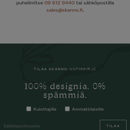
puhelimitse
09 612 9440
tai sähköpostilla
sales@skanno.fi
.
TILAA SKANNO-UUTISKIRJE
100% designia. 0%
spämmiä.
Kuluttajille
Ammattilaisille
TILAA