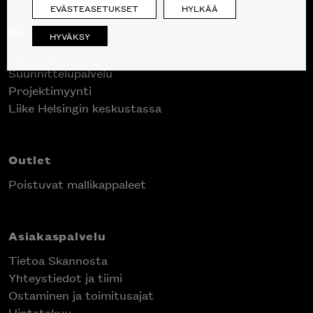
EVÄSTEASETUKSET
HYLKÄÄ
Skanno
HYVÄKSY
Tuotteet
Suunnittelupalvelu
Projektimyynti
Liike Helsingin keskustassa
Outlet
Poistuvat mallikappaleet
Asiakaspalvelu
Tietoa Skannosta
Yhteystiedot ja tiimi
Ostaminen ja toimitusajat
Hintatakuu