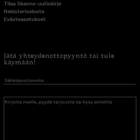
Tilaa Skanno-uutiskirje
Rekisteriseloste
Evästeasetukset
Jätä yhteydenottopyyntö tai tule
käymään!
Sähköpostiosoite
(Pakollinen)
Kirjoita
meille,
pyydä
tarjousta
tai
kysy