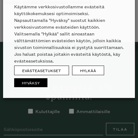
Italian tuulia Designtalo Idyllissä
Käytämme verkkosivustollamme evästeitä
käyttökokemuksesi optimoimiseksi.
Napsauttamalla "Hyväksy" suostut kaikkien
verkkosivustomme evästeiden käyttöön.
Valitsemalla "Hylkää" sallit ainoastaan
välttämättömien evästeiden käytön, jolloin kaikkia
sivuston toiminnallisuuksia ei pystytä suorittamaan.
Jos haluat poistaa joitakin evästeitä käytöstä, käy
evästeasetuksissa.
TILAA SKANNO-UUTISKIRJE
EVÄSTEASETUKSET
HYLKÄÄ
HYVÄKSY
100% designia. 0%
spämmiä.
Kuluttajille
Ammattilaisille
TILAA