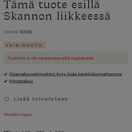
Tämä tuote esillä
Skannon liikkeessä
Alkuperäinen
Nykyinen
1948
€
970
€
hinta
hinta
VAIN NOUTO
oli:
on:
1948€.
970€.
Tuotetta ei ole varastossa eikä myytävänä.
Osamaksuvaihtoehto: kysy lisää henkilökunnaltamme
Hintatakuu
Lisää toivelistaan
Poista toivelistasta
Varasto loppu