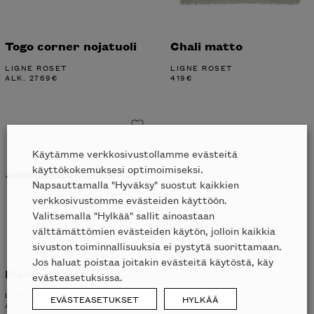
Togo corner nojatuoli
Chali matto
LIGNE ROSET
LIGNE ROSET
ALK.
2769
€
419
€
Käytämme verkkosivustollamme evästeitä
käyttökokemuksesi optimoimiseksi.
Napsauttamalla "Hyväksy" suostut kaikkien
verkkosivustomme evästeiden käyttöön.
Valitsemalla "Hylkää" sallit ainoastaan
välttämättömien evästeiden käytön, jolloin kaikkia
sivuston toiminnallisuuksia ei pystytä suorittamaan.
Jos haluat poistaa joitakin evästeitä käytöstä, käy
Memo pöytä
evästeasetuksissa.
LEMA
EVÄSTEASETUKSET
HYLKÄÄ
ALK.
3670
€