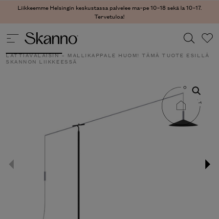
Liikkeemme Helsingin keskustassa palvelee ma–pe 10–18 sekä la 10–17.
Tervetuloa!
DESIGNVARASTO
/
MALLIKAPPALEET
/
VALAISIMET
/ ALTURA
LATTIAVALAISIN – MALLIKAPPALE HUOM! TÄMÄ TUOTE ESILLÄ
SKANNON LIIKKEESSÄ
Haku
Type 2 or more characters for results.