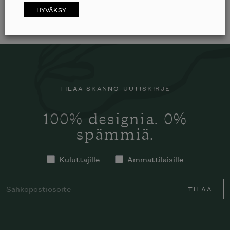
HYVÄKSY
TILAA SKANNO-UUTISKIRJE
100% designia. 0%
spämmiä.
Kuluttajille
Ammattilaisille
TILAA