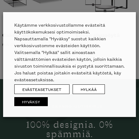
Käytämme verkkosivustollamme evästeitä
käyttökokemuksesi optimoimiseksi.
Calder sivupöytä
Eileen sivupöytä
Napsauttamalla "Hyväksy" suostut kaikkien
MINOTTI
B&B ITALIA
verkkosivustomme evästeiden käyttöön.
ALK.
1273
€
Valitsemalla "Hylkää" sallit ainoastaan
välttämättömien evästeiden käytön, jolloin kaikkia
sivuston toiminnallisuuksia ei pystytä suorittamaan.
Jos haluat poistaa joitakin evästeitä käytöstä, käy
evästeasetuksissa.
EVÄSTEASETUKSET
HYLKÄÄ
HYVÄKSY
TILAA SKANNO-UUTISKIRJE
100% designia. 0%
spämmiä.