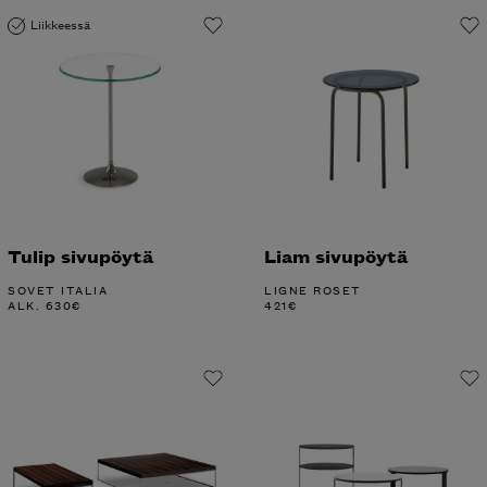
Liikkeessä
Tulip sivupöytä
Liam sivupöytä
SOVET ITALIA
LIGNE ROSET
ALK.
630
€
421
€