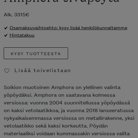
Alk.
3315
€
Osamaksuvaihtoehto: kysy lisää henkilökunnaltamme
Hintatakuu
KYSY TUOTTEESTA
Lisää toivelistaan
Poista toivelistasta
Soikion muotoinen Amphora on ylellinen valinta
yöpöydäksi. Amphora on saatavana kolmessa
versiossa: vuonna 2004 suunnitellussa yöpöydässä
on kaksi vetolaatikkoa, ja vuonna 2018 lanseeratussa
nykyaikaisemmassa versiossa on metallirakenne, yksi
vetolaatikko sekä kaksi korkeutta. Pöydän
materiaaliksi voidaan kummassakin versiossa valita