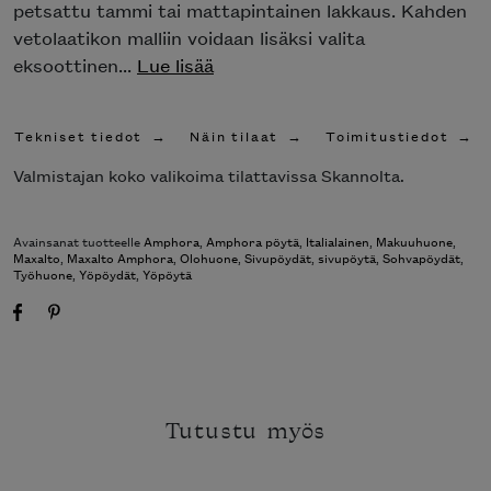
petsattu tammi tai mattapintainen lakkaus. Kahden
vetolaatikon malliin voidaan lisäksi valita
eksoottinen...
Lue lisää
Tekniset tiedot
Näin tilaat
Toimitustiedot
Valmistajan koko valikoima tilattavissa Skannolta.
Avainsanat tuotteelle
Amphora
,
Amphora pöytä
,
Italialainen
,
Makuuhuone
,
Maxalto
,
Maxalto Amphora
,
Olohuone
,
Sivupöydät
,
sivupöytä
,
Sohvapöydät
,
Työhuone
,
Yöpöydät
,
Yöpöytä
Tutustu myös