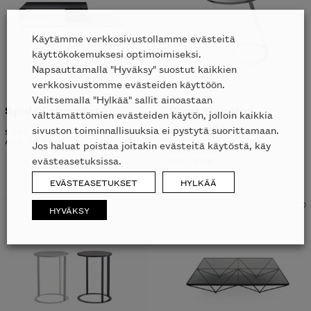
Käytämme verkkosivustollamme evästeitä
käyttökokemuksesi optimoimiseksi.
Napsauttamalla "Hyväksy" suostut kaikkien
verkkosivustomme evästeiden käyttöön.
Valitsemalla "Hylkää" sallit ainoastaan
Spider sivupöytä
Good Morning
välttämättömien evästeiden käytön, jolloin kaikkia
sivupöytä
sivuston toiminnallisuuksia ei pystytä suorittamaan.
SOVET ITALIA
ALK.
1512
€
Jos haluat poistaa joitakin evästeitä käytöstä, käy
LIGNE ROSET
evästeasetuksissa.
ALK.
610
€
EVÄSTEASETUKSET
HYLKÄÄ
HYVÄKSY