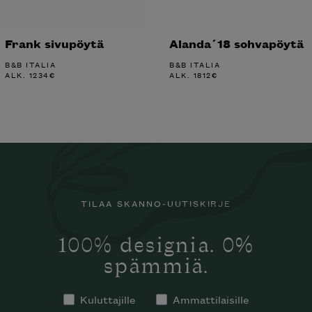
Frank sivupöytä
Alanda´18 sohvapöytä
B&B ITALIA
B&B ITALIA
ALK.
1234
€
ALK.
1812
€
TILAA SKANNO-UUTISKIRJE
100% designia. 0%
spämmiä.
Kuluttajille
Ammattilaisille