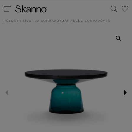
PÖYDÄT
/
SIVU- JA SOHVAPÖYDÄT
/ BELL SOHVAPÖYTÄ
Haku
Type 2 or more characters for results.