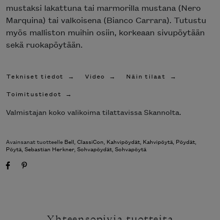
mustaksi lakattuna tai marmorilla mustana (Nero
Marquina) tai valkoisena (Bianco Carrara). Tutustu
myös malliston muihin osiin, korkeaan sivupöytään
sekä ruokapöytään.
Tekniset tiedot
Video
Näin tilaat
Toimitustiedot
Valmistajan koko valikoima tilattavissa Skannolta.
Avainsanat tuotteelle
Bell
,
ClassiCon
,
Kahvipöydät
,
Kahvipöytä
,
Pöydät
,
Pöytä
,
Sebastian Herkner
,
Sohvapöydät
,
Sohvapöytä
Yhteensopivia tuotteita