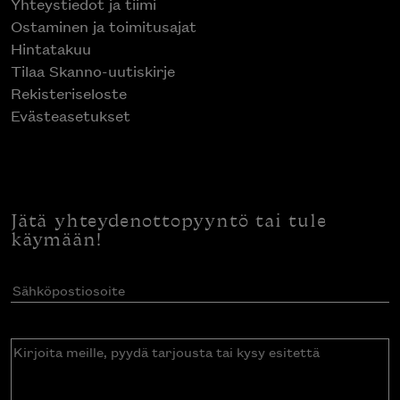
Yhteystiedot ja tiimi
Ostaminen ja toimitusajat
Hintatakuu
Tilaa Skanno-uutiskirje
Rekisteriseloste
Evästeasetukset
Jätä yhteydenottopyyntö tai tule
käymään!
Sähköpostiosoite
(Pakollinen)
Kirjoita
meille,
pyydä