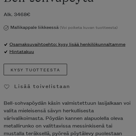
Alk.
3468
€
Mallikappale liikkeessä
(Voi poiketa kuvan tuotteesta)
Osamaksuvaihtoehto: kysy lisää henkilökunnaltamme
Hintatakuu
KYSY TUOTTEESTA
Lisää toivelistaan
Poista toivelistasta
Bell-sohvapöydän käsin valmistettuun lasijalkaan voi
valita mieleisensä sävyn herkullisesta
värivalikoimasta. Pöydän kannen alapuolella oleva
metallirunko on valittavissa messinkisenä tai
mustalla teräksellä, pyöreä pöytälevy puolestaan