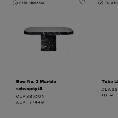
Esillä liikkeessä
Esillä li
Bow No. 3 Marble
Tube Li
sohvapöytä
CLASS
1111
€
CLASSICON
ALK.
7744
€