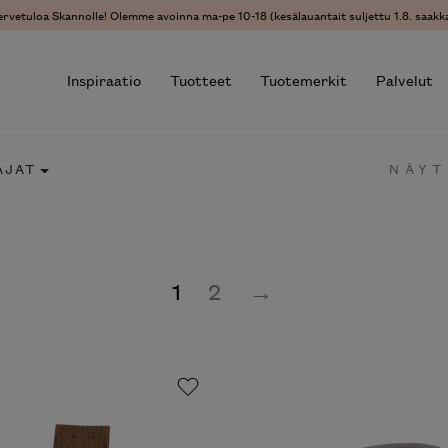
ervetuloa Skannolle! Olemme avoinna ma-pe 10-18 (kesälauantait suljettu 1.8. saakka
Inspiraatio
Tuotteet
Tuotemerkit
Palvelut
AJAT
NÄYT
r results.
1
2
→