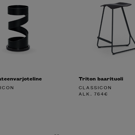
ateenvarjoteline
Triton baarituoli
ICON
CLASSICON
ALK.
764
€