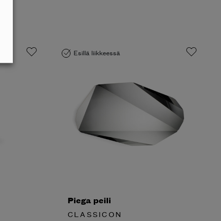
Esillä liikkeessä
Piega peili
CLASSICON