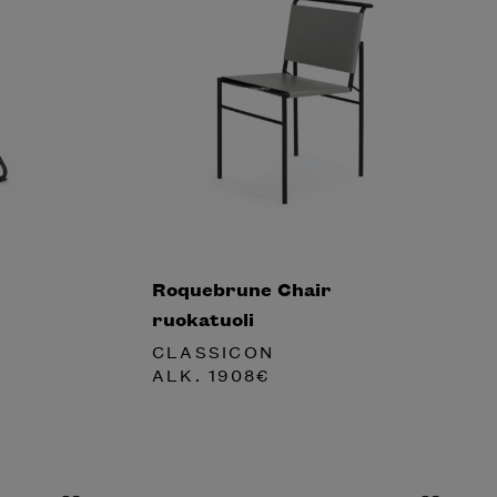
Roquebrune Chair
ruokatuoli
CLASSICON
ALK.
1908
€