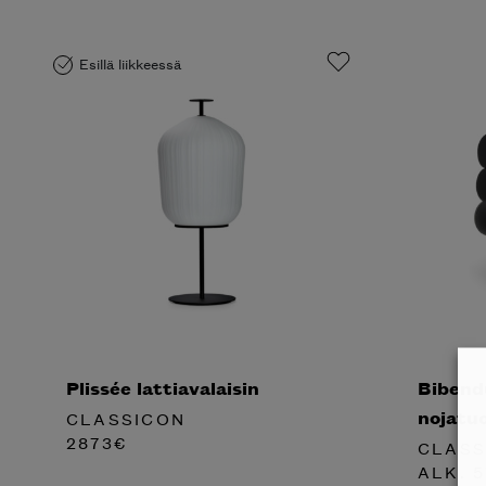
Esillä liikkeessä
Plissée lattiavalaisin
Bibend
nojatuo
CLASSICON
2873
€
CLASS
ALK.
5