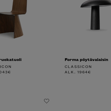
ruokatuoli
Forma pöytävalaisin
ICON
CLASSICON
043
€
ALK.
1964
€