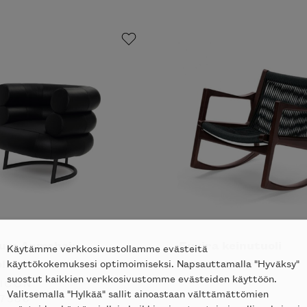
um Armchair
Euvira keinutuoli
Käytämme verkkosivustollamme evästeitä
li
käyttökokemuksesi optimoimiseksi. Napsauttamalla "Hyväksy"
CLASSICON
suostut kaikkien verkkosivustomme evästeiden käyttöön.
ALK.
4377
€
ICON
Valitsemalla "Hylkää" sallit ainoastaan välttämättömien
758
€