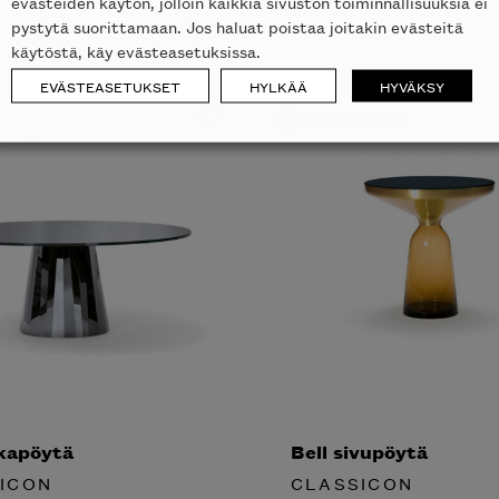
evästeiden käytön, jolloin kaikkia sivuston toiminnallisuuksia ei
pystytä suorittamaan. Jos haluat poistaa joitakin evästeitä
käytöstä, käy evästeasetuksissa.
EVÄSTEASETUKSET
HYLKÄÄ
HYVÄKSY
Esillä liikkeessä
okapöytä
Bell sivupöytä
ICON
CLASSICON