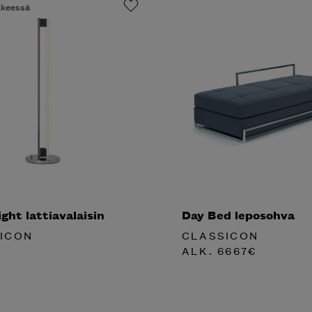
ikkeessä
ght lattiavalaisin
Day Bed leposohva
ICON
CLASSICON
ALK.
6667
€