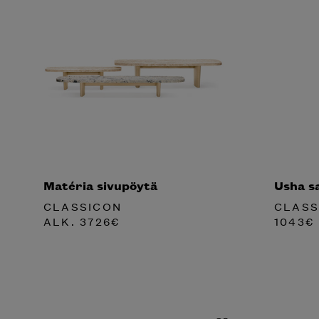
Matéria sivupöytä
Usha s
CLASSICON
CLASS
ALK.
3726
€
1043
€