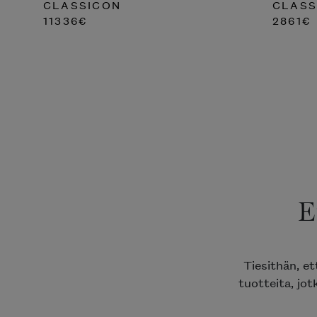
CLASSICON
CLASS
11336
€
2861
€
E
Tiesithän, e
tuotteita, jot