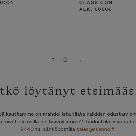
ICON
CLASSICON
ALK.
6868
€
1
2
→
tkö löytänyt etsimääs
ttä kauttamme on mahdollista tilata kaikkien edustami
ka eivät ole esillä nettisivuillamme? Tiedustele lisää puh
9440
tai sähköpostilla
sales@skanno.fi
.