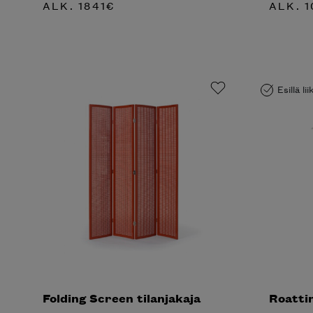
ALK.
1841
€
ALK.
1
Esillä li
Folding Screen tilanjakaja
Roattin