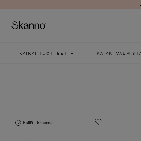
T
Haku
KAIKKI TUOTTEET
KAIKKI VALMIST
Type 2 or more characters fo
Esillä liikkeessä