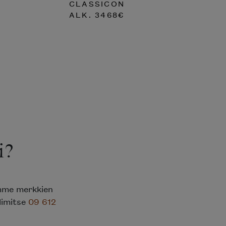
CLASSICON
ALK.
3468
€
i?
emme merkkien
elimitse
09 612