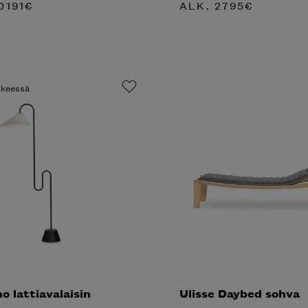
0191
€
ALK.
2795
€
ikkeessä
o lattiavalaisin
Ulisse Daybed sohva