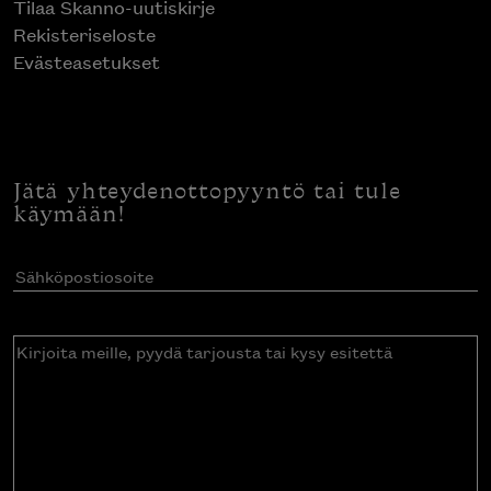
Tilaa Skanno-uutiskirje
Rekisteriseloste
Evästeasetukset
Jätä yhteydenottopyyntö tai tule
käymään!
Sähköpostiosoite
(Pakollinen)
Kirjoita
meille,
pyydä
tarjousta
tai
kysy