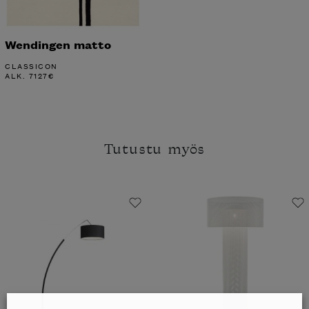
Wendingen matto
CLASSICON
ALK.
7127
€
Tutustu myös