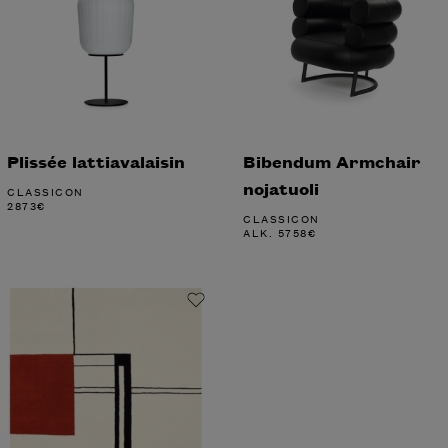
Plissée lattiavalaisin
Bibendum Armchair
nojatuoli
CLASSICON
2873
€
CLASSICON
ALK.
5758
€