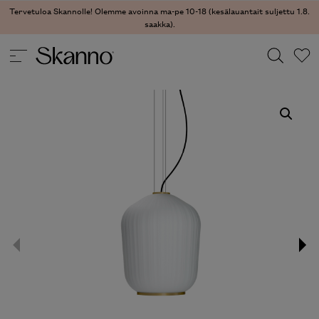
Tervetuloa Skannolle! Olemme avoinna ma-pe 10-18 (kesälauantait suljettu 1.8.
saakka).
VALAISIMET
/
KATTOVALAISIMET
/ PLISSÉE KATTOVALAISIN
Haku
Type 2 or more characters for results.