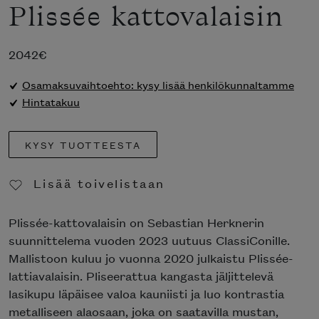
Plissée kattovalaisin
2042
€
Osamaksuvaihtoehto: kysy lisää henkilökunnaltamme
Hintatakuu
KYSY TUOTTEESTA
Lisää toivelistaan
Poista toivelistasta
Plissée-kattovalaisin on Sebastian Herknerin
suunnittelema vuoden 2023 uutuus ClassiConille.
Mallistoon kuluu jo vuonna 2020 julkaistu Plissée-
lattiavalaisin. Pliseerattua kangasta jäljittelevä
lasikupu läpäisee valoa kauniisti ja luo kontrastia
metalliseen alaosaan, joka on saatavilla mustan,