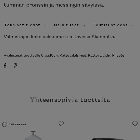
tumman pronssin ja messingin sävyissä.
Tekniset tiedot
Näin tilaat
Toimitustiedot
Valmistajan koko valikoima tilattavissa Skannolta.
Avainsanat tuotteelle
ClassiCon
,
Kattovalaisimet
,
Kattovalaisin
,
Plissée
Yhteensopivia tuotteita
Liikkeessä