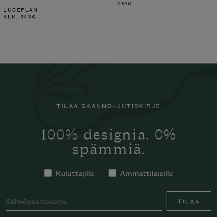
251
€
LUCEPLAN
ALK.
349
€
TILAA SKANNO-UUTISKIRJE
100% designia. 0%
spämmiä.
Kuluttajille
Ammattilaisille
TILAA