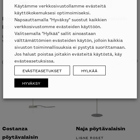
Käytämme verkkosivustollamme evästeitä
käyttökokemuksesi optimoimiseksi.
Dimensions
Asola lattiavalaisin
Napsauttamalla "Hyväksy" suostut kaikkien
lattiavalaisin
verkkosivustomme evästeiden käyttöön.
LIGNE ROSET
1204
€
Valitsemalla "Hylkää" sallit ainoastaan
LIGNE ROSET
välttämättömien evästeiden käytön, jolloin kaikkia
1886
€
sivuston toiminnallisuuksia ei pystytä suorittamaan.
Jos haluat poistaa joitakin evästeitä käytöstä, käy
evästeasetuksissa.
Liikkeessä
EVÄSTEASETUKSET
HYLKÄÄ
HYVÄKSY
Costanza
Naja pöytävalaisin
pöytävalaisin
LIGNE ROSET