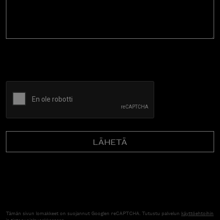
CAPTCHA
Tämän sivun lomakkeet on suojannut Googlen reCAPTCHA. Tutustu palvelun
käyttöehtoihin
ja
tietosuojalausekkeeseen