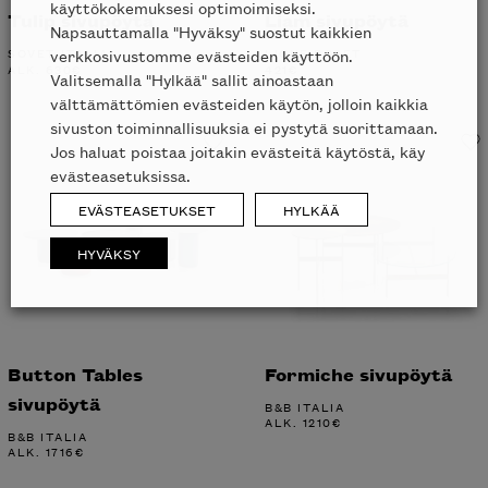
käyttökokemuksesi optimoimiseksi.
Tulip sivupöytä
Liam sivupöytä
Napsauttamalla "Hyväksy" suostut kaikkien
SOVET ITALIA
LIGNE ROSET
verkkosivustomme evästeiden käyttöön.
ALK.
630
€
421
€
Valitsemalla "Hylkää" sallit ainoastaan
välttämättömien evästeiden käytön, jolloin kaikkia
sivuston toiminnallisuuksia ei pystytä suorittamaan.
Jos haluat poistaa joitakin evästeitä käytöstä, käy
evästeasetuksissa.
EVÄSTEASETUKSET
HYLKÄÄ
HYVÄKSY
Button Tables
Formiche sivupöytä
sivupöytä
B&B ITALIA
ALK.
1210
€
B&B ITALIA
ALK.
1716
€