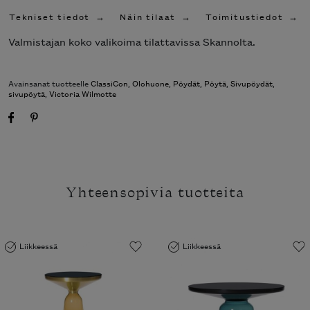
Tekniset tiedot
Näin tilaat
Toimitustiedot
Valmistajan koko valikoima tilattavissa Skannolta.
Avainsanat tuotteelle
ClassiCon
,
Olohuone
,
Pöydät
,
Pöytä
,
Sivupöydät
,
sivupöytä
,
Victoria Wilmotte
Yhteensopivia tuotteita
Liikkeessä
Liikkeessä