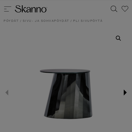
PÖYDÄT
/
SIVU- JA SOHVAPÖYDÄT
/ PLI SIVUPÖYTÄ
Haku
Type 2 or more characters for results.