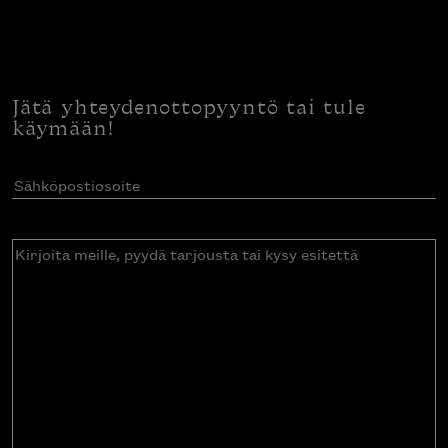
Jätä yhteydenottopyyntö tai tule
käymään!
Sähköpostiosoite
(Pakollinen)
Kirjoita
meille,
pyydä
tarjousta
tai
kysy
esitettä