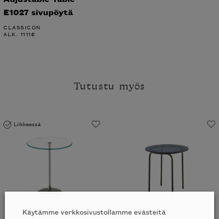
E1027 sivupöytä
CLASSICON
ALK.
1111
€
Tutustu myös
Liikkeessä
Käytämme verkkosivustollamme evästeitä