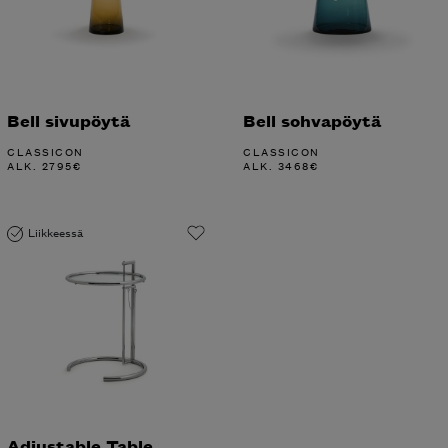
Bell sivupöytä
Bell sohvapöytä
CLASSICON
CLASSICON
ALK.
2795
€
ALK.
3468
€
Liikkeessä
Adjustable Table