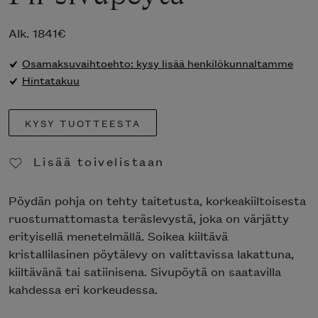
Alk.
1841
€
Osamaksuvaihtoehto: kysy lisää henkilökunnaltamme
Hintatakuu
KYSY TUOTTEESTA
Lisää toivelistaan
Poista toivelistasta
Pöydän pohja on tehty taitetusta, korkeakiiltoisesta
ruostumattomasta teräslevystä, joka on värjätty
erityisellä menetelmällä. Soikea kiiltävä
kristallilasinen pöytälevy on valittavissa lakattuna,
kiiltävänä tai satiinisena. Sivupöytä on saatavilla
kahdessa eri korkeudessa.