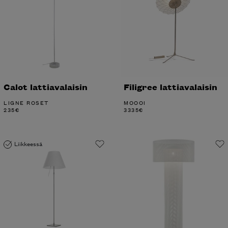
Calot lattiavalaisin
Filigree lattiavalaisin
LIGNE ROSET
MOOOI
235
€
3335
€
Liikkeessä