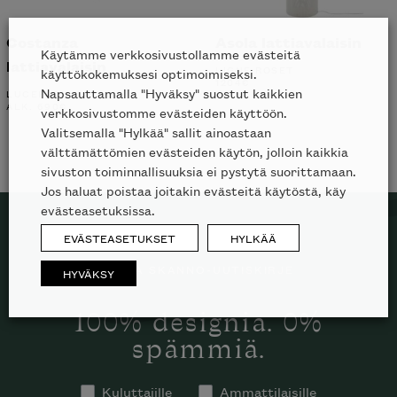
Costanza
Asola lattiavalaisin
Käytämme verkkosivustollamme evästeitä
lattiavalaisin
LIGNE ROSET
käyttökokemuksesi optimoimiseksi.
1204
€
Napsauttamalla "Hyväksy" suostut kaikkien
LUCEPLAN
ALK.
690
€
verkkosivustomme evästeiden käyttöön.
Valitsemalla "Hylkää" sallit ainoastaan
välttämättömien evästeiden käytön, jolloin kaikkia
sivuston toiminnallisuuksia ei pystytä suorittamaan.
Jos haluat poistaa joitakin evästeitä käytöstä, käy
evästeasetuksissa.
EVÄSTEASETUKSET
HYLKÄÄ
TILAA SKANNO-UUTISKIRJE
HYVÄKSY
100% designia. 0%
spämmiä.
Kuluttajille
Ammattilaisille