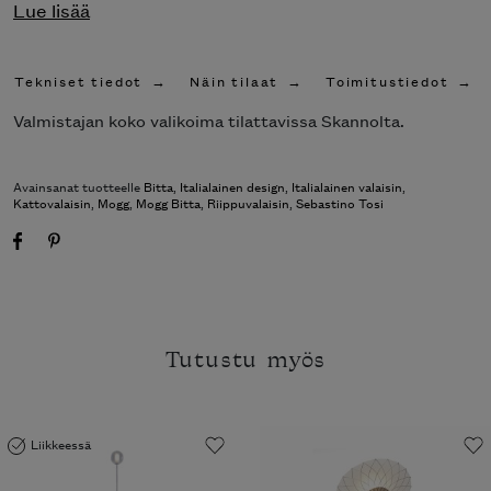
Lue lisää
Tekniset tiedot
Näin tilaat
Toimitustiedot
Valmistajan koko valikoima tilattavissa Skannolta.
Avainsanat tuotteelle
Bitta
,
Italialainen design
,
Italialainen valaisin
,
Kattovalaisin
,
Mogg
,
Mogg Bitta
,
Riippuvalaisin
,
Sebastino Tosi
Tutustu myös
Liikkeessä