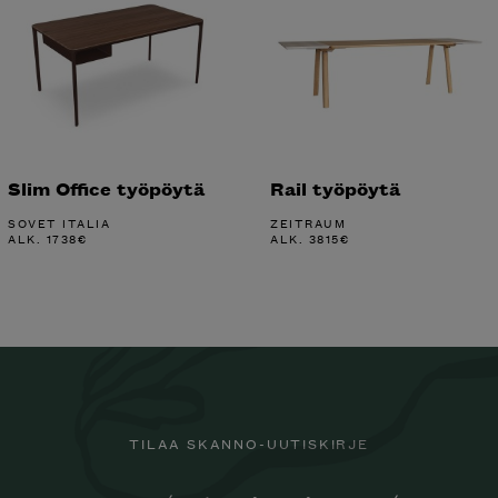
Slim Office työpöytä
Rail työpöytä
SOVET ITALIA
ZEITRAUM
ALK.
1738
€
ALK.
3815
€
TILAA SKANNO-UUTISKIRJE