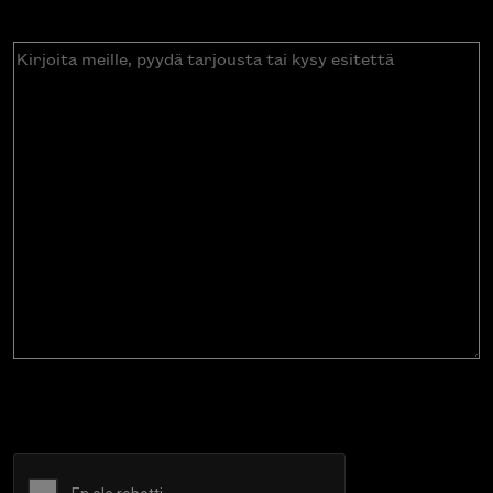
Kirjoita
meille,
pyydä
tarjousta
tai
kysy
esitettä
CAPTCHA