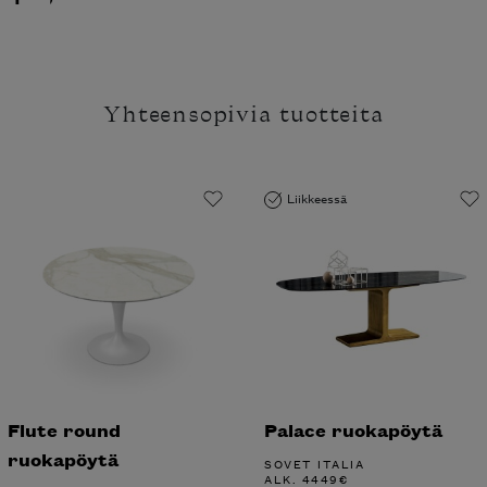
Yhteensopivia tuotteita
Liikkeessä
Flute round
Palace ruokapöytä
ruokapöytä
SOVET ITALIA
ALK.
4449
€