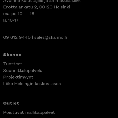
Avoinna kuluttajille ja ammattilaisille:
Erottajankatu 2, 00120 Helsinki
ma-pe 10 — 18
la 10-17
09 612 9440
|
sales@skanno.fi
Skanno
Tuotteet
Suunnittelupalvelu
Projektimyynti
Liike Helsingin keskustassa
Outlet
Poistuvat mallikappaleet