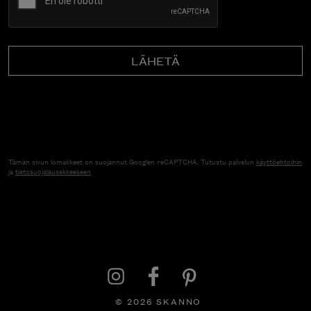
Tämän sivun lomakkeet on suojannut Googlen reCAPTCHA. Tutustu palvelun
käyttöehtoihin
ja
tietosuojalausekkeeseen
© 2026 SKANNO