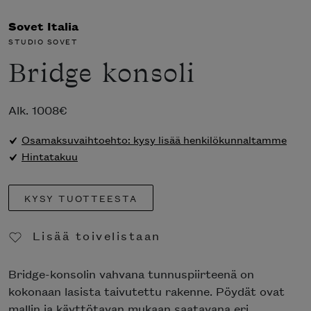
Sovet Italia
STUDIO SOVET
Bridge konsoli
Alk.
1008
€
Osamaksuvaihtoehto: kysy lisää henkilökunnaltamme
Hintatakuu
KYSY TUOTTEESTA
Lisää toivelistaan
Poista toivelistasta
Bridge-konsolin vahvana tunnuspiirteenä on
kokonaan lasista taivutettu rakenne. Pöydät ovat
mallin ja käyttötavan mukaan saatavana eri