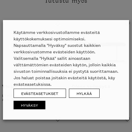
Tutustu myös
Käytämme verkkosivustollamme evästeitä
käyttökokemuksesi optimoimiseksi.
Napsauttamalla "Hyväksy" suostut kaikkien
verkkosivustomme evästeiden käyttöön.
Valitsemalla "Hylkää" sallit ainoastaan
välttämättömien evästeiden käytön, jolloin kaikkia
sivuston toiminnallisuuksia ei pystytä suorittamaan.
Jos haluat poistaa joitakin evästeitä käytöstä, käy
evästeasetuksissa.
Victor työpöytä
Close työpöytä
EVÄSTEASETUKSET
HYLKÄÄ
LEMA
MINOTTI
ALK.
4932
€
HYVÄKSY