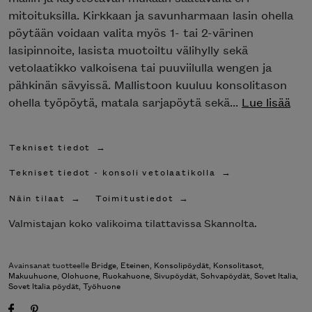
mitoituksilla. Kirkkaan ja savunharmaan lasin ohella
pöytään voidaan valita myös 1- tai 2-värinen
lasipinnoite, lasista muotoiltu välihylly sekä
vetolaatikko valkoisena tai puuviilulla wengen ja
pähkinän sävyissä. Mallistoon kuuluu konsolitason
ohella työpöytä, matala sarjapöytä sekä...
Lue lisää
Tekniset tiedot
Tekniset tiedot - konsoli vetolaatikolla
Näin tilaat
Toimitustiedot
Valmistajan koko valikoima tilattavissa Skannolta.
Avainsanat tuotteelle
Bridge
,
Eteinen
,
Konsolipöydät
,
Konsolitasot
,
Makuuhuone
,
Olohuone
,
Ruokahuone
,
Sivupöydät
,
Sohvapöydät
,
Sovet Italia
,
Sovet Italia pöydät
,
Työhuone