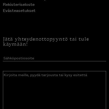
Rekisteriseloste
Evästeasetukset
Jätä yhteydenottopyyntö tai tule
käymään!
Sähköpostiosoite
(Pakollinen)
Kirjoita
meille,
pyydä
tarjousta
tai
kysy
esitettä