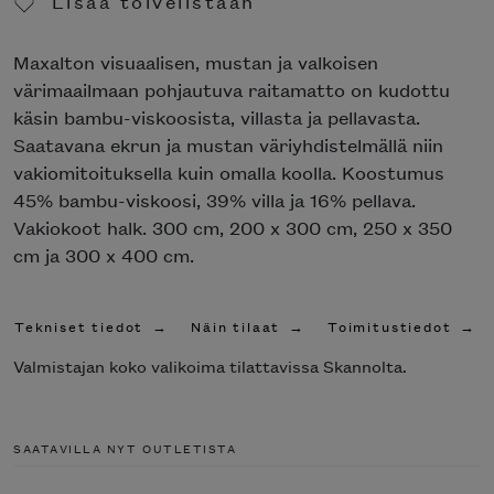
Lisää toivelistaan
Poista toivelistasta
Maxalton visuaalisen, mustan ja valkoisen
värimaailmaan pohjautuva raitamatto on kudottu
käsin bambu-viskoosista, villasta ja pellavasta.
Saatavana ekrun ja mustan väriyhdistelmällä niin
vakiomitoituksella kuin omalla koolla. Koostumus
45% bambu-viskoosi, 39% villa ja 16% pellava.
Vakiokoot halk. 300 cm, 200 x 300 cm, 250 x 350
cm ja 300 x 400 cm.
Tekniset tiedot
Näin tilaat
Toimitustiedot
Valmistajan koko valikoima tilattavissa Skannolta.
SAATAVILLA NYT OUTLETISTA