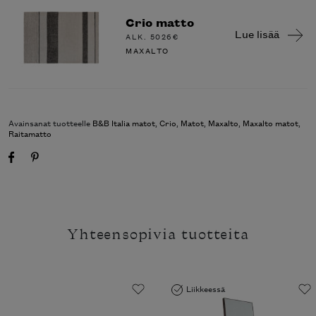
Crio matto
Lue lisää
ALK.
5026
€
MAXALTO
Avainsanat tuotteelle
B&B Italia matot
,
Crio
,
Matot
,
Maxalto
,
Maxalto matot
,
Raitamatto
Yhteensopivia tuotteita
Liikkeessä