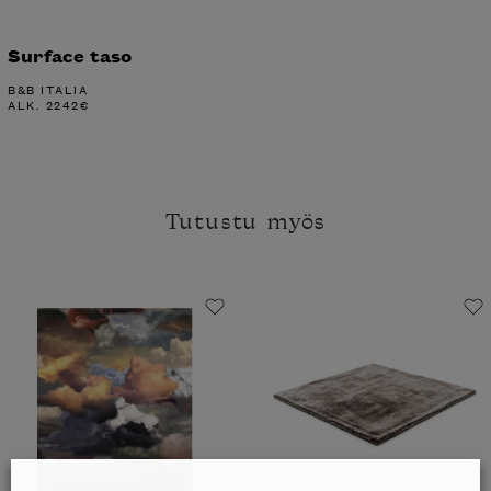
Surface taso
B&B ITALIA
ALK.
2242
€
Tutustu myös