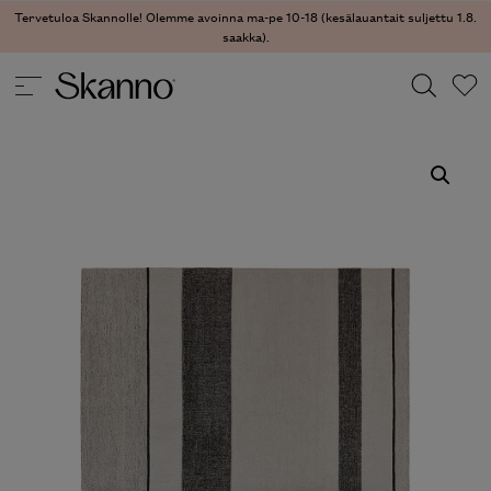
Tervetuloa Skannolle! Olemme avoinna ma-pe 10-18 (kesälauantait suljettu 1.8.
saakka).
TEKSTIILIT
/
MATOT
/ CRIO MATTO
Haku
Type 2 or more characters for results.