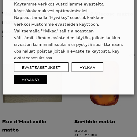
Käytämme verkkosivustollamme evästeitä
käyttökokemuksesi optimoimiseksi.
Walking on Clouds
Mark 2 Viscose matto
Napsauttamalla "Hyväksy" suostut kaikkien
matto
KYMO
verkkosivustomme evästeiden käyttöön.
ALK.
2898
€
Valitsemalla "Hylkää" sallit ainoastaan
MOOOI
ALK.
2708
€
välttämättömien evästeiden käytön, jolloin kaikkia
sivuston toiminnallisuuksia ei pystytä suorittamaan.
Jos haluat poistaa joitakin evästeitä käytöstä, käy
evästeasetuksissa.
EVÄSTEASETUKSET
HYLKÄÄ
HYVÄKSY
Rue d'Hauteville
Scribble matto
matto
MOOOI
ALK.
2708
€