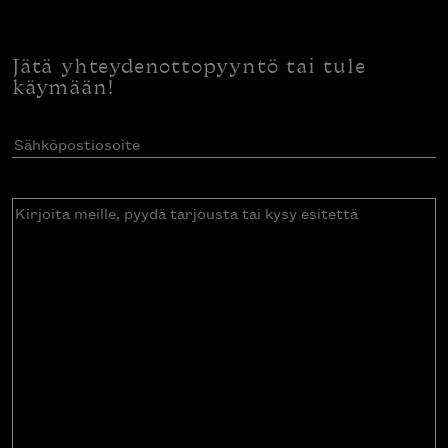
Jätä yhteydenottopyyntö tai tule
käymään!
Sähköpostiosoite
(Pakollinen)
Kirjoita
meille,
pyydä
tarjousta
tai
kysy
esitettä