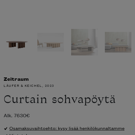
Zeitraum
LÄUFER & KEICHEL
, 2023
Curtain sohvapöytä
Alk.
7630
€
Osamaksuvaihtoehto: kysy lisää henkilökunnaltamme