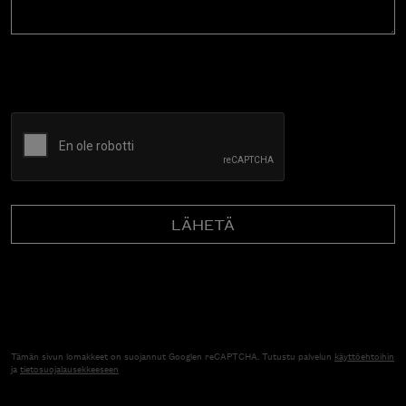
CAPTCHA
Tämän sivun lomakkeet on suojannut Googlen reCAPTCHA. Tutustu palvelun
käyttöehtoihin
ja
tietosuojalausekkeeseen