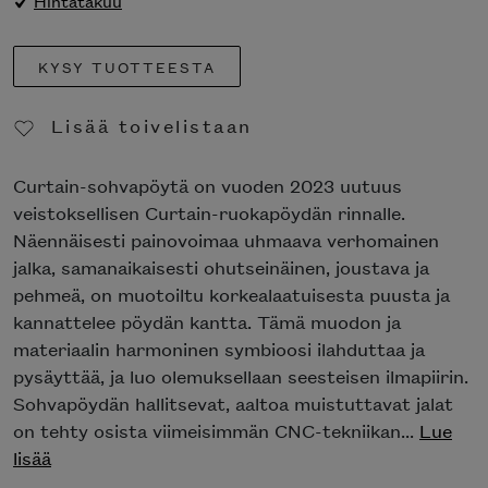
Hintatakuu
KYSY TUOTTEESTA
Lisää toivelistaan
Poista toivelistasta
Curtain-sohvapöytä on vuoden 2023 uutuus
veistoksellisen Curtain-ruokapöydän rinnalle.
Näennäisesti painovoimaa uhmaava verhomainen
jalka, samanaikaisesti ohutseinäinen, joustava ja
pehmeä, on muotoiltu korkealaatuisesta puusta ja
kannattelee pöydän kantta. Tämä muodon ja
materiaalin harmoninen symbioosi ilahduttaa ja
pysäyttää, ja luo olemuksellaan seesteisen ilmapiirin.
Sohvapöydän hallitsevat, aaltoa muistuttavat jalat
on tehty osista viimeisimmän CNC-tekniikan...
Lue
lisää