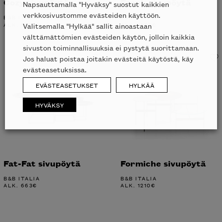
Cozy sivupöytä
Frank sivupöytä
Napsauttamalla "Hyväksy" suostut kaikkien
verkkosivustomme evästeiden käyttöön.
B&B ITALIA
B&B ITALIA
ALK.
1983
€
ALK.
1234
€
Valitsemalla "Hylkää" sallit ainoastaan
välttämättömien evästeiden käytön, jolloin kaikkia
sivuston toiminnallisuuksia ei pystytä suorittamaan.
Jos haluat poistaa joitakin evästeitä käytöstä, käy
evästeasetuksissa.
EVÄSTEASETUKSET
HYLKÄÄ
HYVÄKSY
Fat-Fat sivupöytä
Formiche sivupöytä
B&B ITALIA
B&B ITALIA
ALK.
663
€
ALK.
1210
€