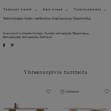
Tekniset tiedot
Näin tilaat
Toimitustiedot
Valmistajan koko valikoima tilattavissa Skannolta.
Avainsanat tuotteelle
Curtain
,
Curtain sohvapöytä
,
Massiivipuu
,
Sohvapöydät
,
Sohvapöytä
,
Zeitraum
Yhteensopivia tuotteita
Liikkeessä