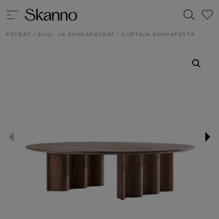
PÖYDÄT
/
SIVU- JA SOHVAPÖYDÄT
/ CURTAIN SOHVAPÖYTÄ
Haku
Type 2 or more characters for results.