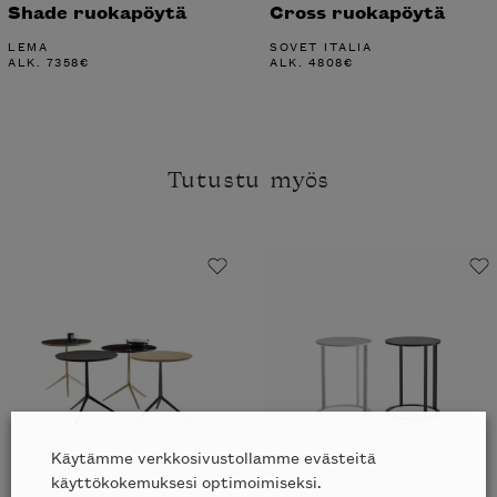
Shade ruokapöytä
Cross ruokapöytä
LEMA
SOVET ITALIA
ALK.
7358
€
ALK.
4808
€
Tutustu myös
Käytämme verkkosivustollamme evästeitä
käyttökokemuksesi optimoimiseksi.